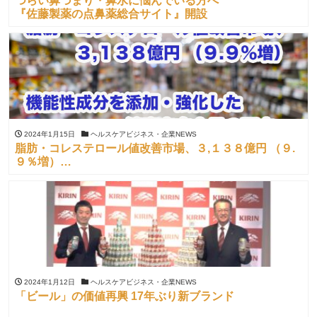
つらい鼻づまり・鼻水に悩んでいる方へ
『佐藤製薬の点鼻薬総合サイト』開設
2024年1月15日
ヘルスケアビジネス・企業NEWS
脂肪・コレステロール値改善市場、３,１３８億円 （９.
９％増）
機能性成分を添加・強化した健康志向食品の国内
2024年1月12日
ヘルスケアビジネス・企業NEWS
「ビール」の価値再興 17年ぶり新ブランド