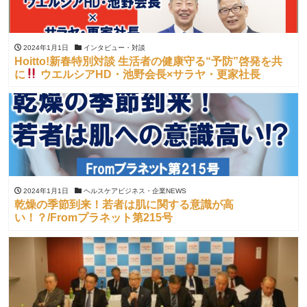
2024年1月1日
インタビュー・対談
Hoitto!新春特別対談 生活者の健康守る“予防”啓発を共
に
ウエルシアHD・池野会長×サラヤ・更家社長
2024年1月1日
ヘルスケアビジネス・企業NEWS
乾燥の季節到来！若者は肌に関する意識が高
い！？/Fromプラネット第215号