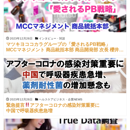
2023年12月26日
インタビュー・対談
マツキヨココカラグループの「愛されるPB戦略」
MCCマネジメント 商品統括本部 商品開発部 次長 櫻井壱
典 氏 が語る
2023年12月26日
ヘルスケアビジネス・企業NEWS
緊急提言
アフターコロナの感染対策重要に
中国で呼吸器疾患急増