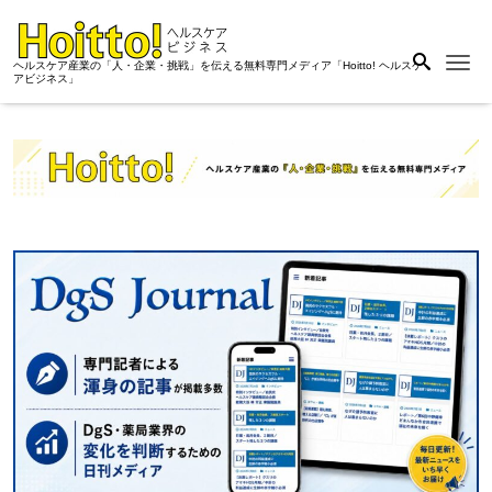
Me
ヘルスケア産業の「人・企業・挑戦」を伝える無料専門メディア「Hoitto! ヘルスケ
アビジネス」