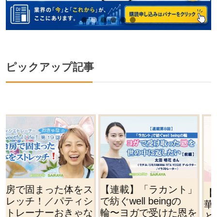
ピックアップ記事
ス
【連載】「ラカント」
【連載】薬剤師・紗耶
シ
で紡ぐwell beingの
華の奮闘記⑥／優しさ
な
輪〜ヨガで受けた恩を
とお節介の境界線