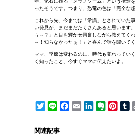
年、化石に残る「メラノソーム」という構造
ったそうです。つまり、恐竜の色は「完全な
これから先、今までは「常識」とされていた
い発見が、まだまだたくさんあると思います
ぅ～？」と目を輝かせ興奮しながら教えてく
～！知らなかったぁ！」と喜んで話を聞いて
ママ、季節は変わるのに、時代も変わってい
く知ったこと、今すぐママに伝えたいよ。
Twitter
Line
Facebook
Email
LinkedIn
Everno
Pint
T
関連記事