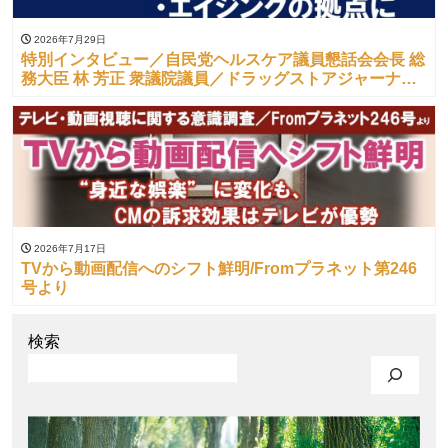
2026年7月29日
特別インタビュー／自民党ヘルスケア議員懇話会会長 総
務大臣 林 芳正 衆議院議員／ドラッグストアジャーナル
（’26/07/10）より
2026年7月17日
TVから動画配信へのシフト鮮明/Fromプラネット第246
号より
検索