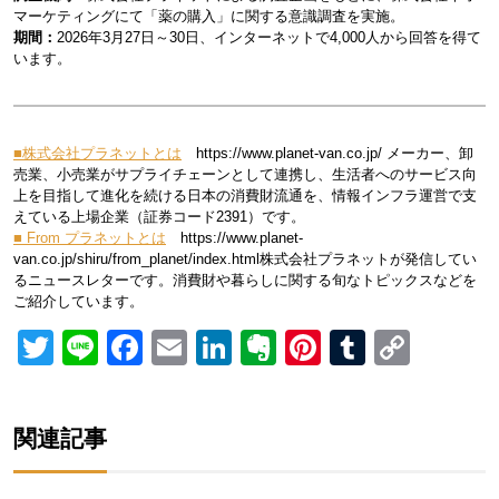
マーケティングにて「薬の購入」に関する意識調査を実施。
期間：
2026年3月27日～30日、インターネットで4,000人から回答を得て
います。
■株式会社プラネットとは
https://www.planet-van.co.jp/ メーカー、卸
売業、小売業がサプライチェーンとして連携し、生活者へのサービス向
上を目指して進化を続ける日本の消費財流通を、情報インフラ運営で支
えている上場企業（証券コード2391）です。
■ From プラネットとは
https://www.planet-
van.co.jp/shiru/from_planet/index.html株式会社プラネットが発信してい
るニュースレターです。消費財や暮らしに関する旬なトピックスなどを
ご紹介しています。
Twitter
Line
Facebook
Email
LinkedIn
Evernote
Pinterest
Tumblr
Copy
Link
関連記事