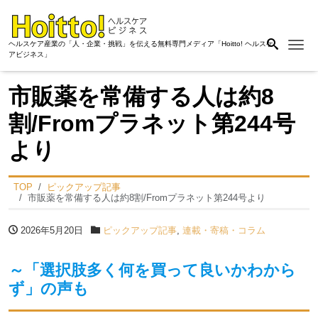
Me
ヘルスケア産業の「人・企業・挑戦」を伝える無料専門メディア「Hoitto! ヘルスケ
アビジネス」
市販薬を常備する人は約8
割/Fromプラネット第244号
より
TOP
ピックアップ記事
市販薬を常備する人は約8割/Fromプラネット第244号より
2026年5月20日
ピックアップ記事
,
連載・寄稿・コラム
～「選択肢多く何を買って良いかわから
ず」の声も