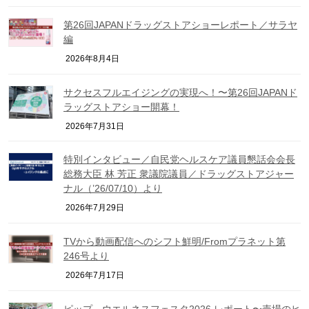
第26回JAPANドラッグストアショーレポート／サラヤ
編
2026年8月4日
サクセスフルエイジングの実現へ！〜第26回JAPANド
ラッグストアショー開幕！
2026年7月31日
特別インタビュー／自民党ヘルスケア議員懇話会会長
総務大臣 林 芳正 衆議院議員／ドラッグストアジャー
ナル（’26/07/10）より
2026年7月29日
TVから動画配信へのシフト鮮明/Fromプラネット第
246号より
2026年7月17日
ピップ、ウエルネスフェスタ2026 レポート〜売場のヒ