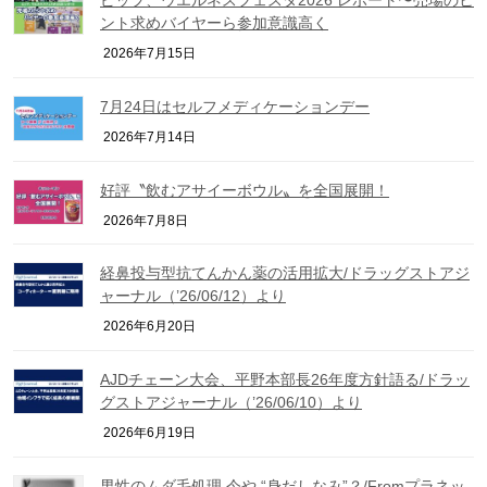
ント求めバイヤーら参加意識高く
2026年7月15日
7月24日はセルフメディケーションデー
2026年7月14日
好評〝飲むアサイーボウル〟を全国展開！
2026年7月8日
経鼻投与型抗てんかん薬の活用拡大/ドラッグストアジ
ャーナル（’26/06/12）より
2026年6月20日
AJDチェーン大会、平野本部長26年度方針語る/ドラッ
グストアジャーナル（’26/06/10）より
2026年6月19日
男性のムダ毛処理 今や “身だしなみ”？/Fromプラネッ