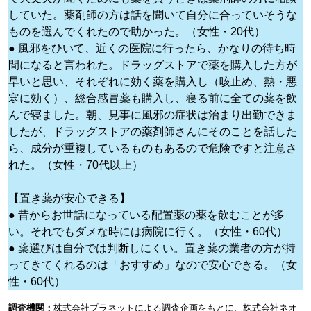
していた。薬剤師の方は話を聞いて自分に合っていそうな
ものを選んでくれたので助かった。（女性・20代）
● 風邪をひいて、近くの医院に行ったら、かなりの待ち時
間になると言われた。ドラッグストアで薬を購入した方が
早いと思い、それぞれに効く薬を購入し（咳止め、熱・悪
寒に効く）、総合感冒薬も購入し、寝る前に全ての薬を飲
んで寝ました。朝、見事に風邪の症状は治まり出勤できま
したが、ドラッグストアの薬剤師さんにそのことを話した
ら、成分が重複しているものもあるので危険ですと注意さ
れた。（女性・70代以上）
【置き薬が安心できる】
● 昔からお世話になっている配置薬の薬を飲むことが多
い。それでもダメな時には病院に行く。（女性・60代）
● 薬選びは自分では判断しにくい。置き薬の業者の方が持
ってきてくれるのは「おすすめ」なので安心できる。（女
性・60代）
調査機関：
株式会社プラネットによる調査企画をもとに、株式会社ネオ