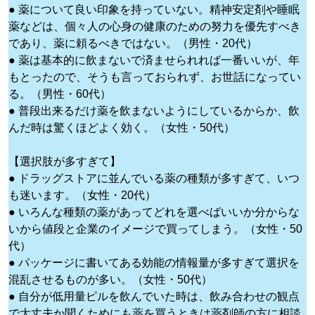
● 薬について良い印象を持っていない。精神安定剤や睡眠
薬などは、個々人の心身の健康のための努力を優先すべき
であり、薬に頼るべきではない。（男性・20代）
● 薬は基本的に飲まないで済ませられれば一番いいが、年
もとったので、そうも言っておられず、お世話になってい
る。（男性・60代）
● 普段出来るだけ薬を飲まないようにしているからか、飲
んだ時は驚くほどよく効く。（女性・50代）
【選択肢が多すぎて】
● ドラッグストアに並んでいる薬の種類が多すぎて、いつ
も迷います。（女性・20代）
● いろんな種類の薬があってどれを選べばいいか分からな
いから値段と企業のイメージで買ってしまう。（女性・50
代）
● パッケージに書いてある効能の情報量が多すぎて選択を
混乱させるものが多い。（女性・50代）
● 自分が低用量ピルを飲んでいた時は、飲み合わせの観点
で大丈夫か聞くためにも薬を買うときは薬剤師の方に相談