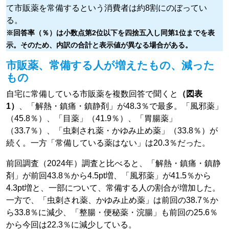
て市販薬を常備するという消費者は約8割にのぼってい
る。
※回答率（％）は小数点第2位以下を四捨五入し同第1位までを表
示。そのため、内訳の合計と表示値が異なる場合がある。
市販薬、常備する人が増えたもの、減った
もの
自宅に常備している市販薬を複数回答で聞くと
（図表
1）
、「解熱・鎮痛・鎮静剤」が48.3％で最多。「風邪薬」
（45.8％）、「目薬」（41.9％）、「胃腸薬」
（33.7％）、「虫刺され薬・かゆみ止め薬」（33.8％）が
続く。一方「常備している薬はない」は20.3％だった。
前回調査（2024年）調査と比べると、「解熱・鎮痛・鎮静
剤」が前回43.8％から4.5pt増、「風邪薬」が41.5％から
4.3pt増と、一部について、常備する人の割合が増加した。
一方で、「虫刺され薬、かゆみ止め薬」は前回の38.7％か
ら33.8％に減少、「整腸・便秘薬・浣腸」も前回の25.6％
から今回は22.3％に減少している。