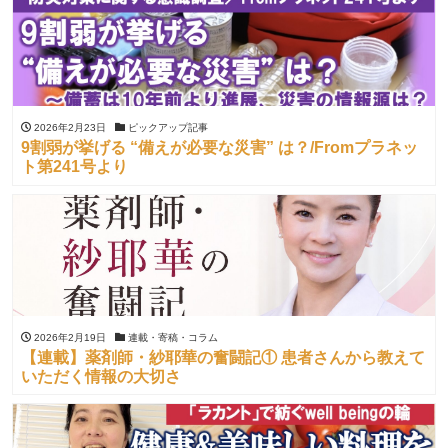
2026年2月23日
ピックアップ記事
9割弱が挙げる “備えが必要な災害” は？/Fromプラネッ
ト第241号より
2026年2月19日
連載・寄稿・コラム
【連載】薬剤師・紗耶華の奮闘記① 患者さんから教えて
いただく情報の大切さ