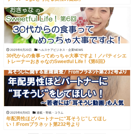
2025年6月20日
ヘルスケアビジネス・企業NEWS
30代からの食事ってめっちゃ大事ですよ！／パティシエ
トレーナーおきゃなのSweetful Life !《第6回》
2025年6月9日
連載・寄稿・コラム
年配男性ほどパートナーに“耳そうじ”してほし
い！/Fromプラネット第232号より