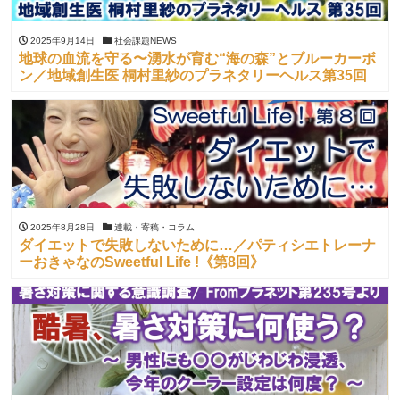
2025年9月14日
社会課題NEWS
地球の血流を守る〜湧水が育む“海の森”とブルーカーボ
ン／地域創生医 桐村里紗のプラネタリーヘルス第35回
2025年8月28日
連載・寄稿・コラム
ダイエットで失敗しないために…／パティシエトレーナ
ーおきゃなのSweetful Life !《第8回》