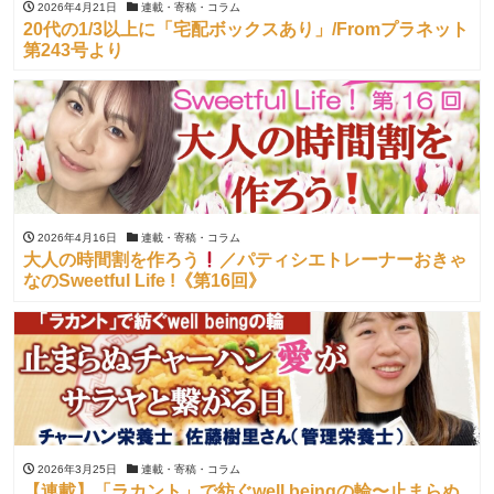
2026年4月21日
連載・寄稿・コラム
20代の1/3以上に「宅配ボックスあり」/Fromプラネット
第243号より
2026年4月16日
連載・寄稿・コラム
大人の時間割を作ろう
／パティシエトレーナーおきゃ
なのSweetful Life !《第16回》
2026年3月25日
連載・寄稿・コラム
【連載】「ラカント」で紡ぐwell beingの輪〜止まらぬ