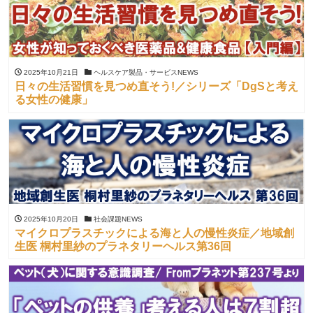
2025年10月21日
ヘルスケア製品・サービスNEWS
日々の生活習慣を見つめ直そう!／シリーズ「DgSと考え
る女性の健康」
2025年10月20日
社会課題NEWS
マイクロプラスチックによる海と人の慢性炎症／地域創
生医 桐村里紗のプラネタリーヘルス第36回