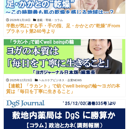
2026年1月19日
連載・寄稿・コラム
半数が気にする手・手の指、足・かかとの“乾燥”/From
プラネット第240号より
2025年12月23日
ヘルスケアビジネス・企業NEWS
【連載】「ラカント」で紡ぐwell beingの輪〜ヨガの本
質は「毎日を丁寧に生きること」