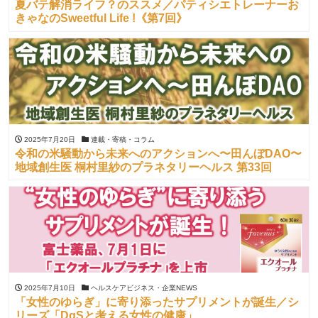
夏バテ解消ライフ？のススメ／パティシエトレーナーお
きゃなのSweetful Life !《第7回》
2025年7月20日
連載・寄稿・コラム
令和の米騒動から未来へのアクションへ〜田んぼDAO〜
地域創生医 桐村里紗のプラネタリーヘルス 第33回
2025年7月10日
ヘルスケアビジネス・企業NEWS
「女性のゆらぎ」に寄り添ったサプリメントが誕生／シ
リーズ「DgSと考える女性の健康」