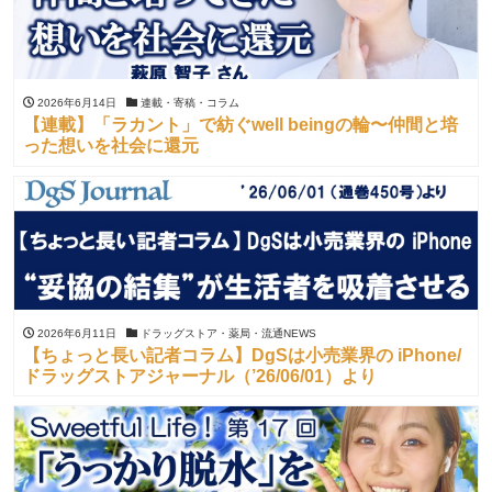
2026年6月14日
連載・寄稿・コラム
【連載】「ラカント」で紡ぐwell beingの輪〜仲間と培
った想いを社会に還元
2026年6月11日
ドラッグストア・薬局・流通NEWS
【ちょっと長い記者コラム】DgSは小売業界の iPhone/
ドラッグストアジャーナル（’26/06/01）より