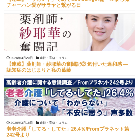
チャーハン愛がサラヤと繋がる日
2026年3月20日
連載・寄稿・コラム
【連載】薬剤師・紗耶華の奮闘記② 気付いた違和感 ―
認知症のはじまりと私の葛藤
2026年3月18日
連載・寄稿・コラム
老老介護「してる・してた」26.4％/Fromプラネット第
242号より