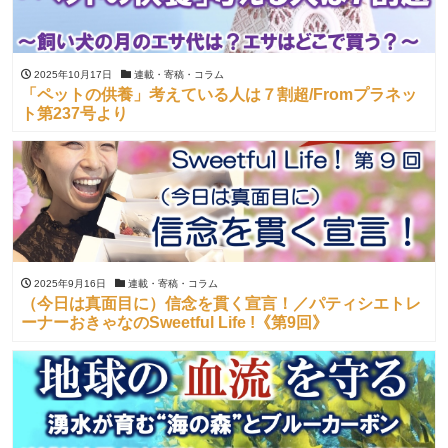
2025年10月17日
連載・寄稿・コラム
「ペットの供養」考えている人は７割超/Fromプラネッ
ト第237号より
2025年9月16日
連載・寄稿・コラム
（今日は真面目に）信念を貫く宣言！／パティシエトレ
ーナーおきゃなのSweetful Life !《第9回》