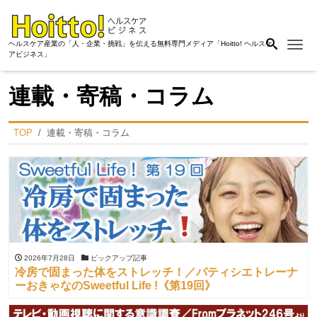
Me
ヘルスケア産業の「人・企業・挑戦」を伝える無料専門メディア「Hoitto! ヘルスケ
アビジネス」
連載・寄稿・コラム
TOP
連載・寄稿・コラム
2026年7月28日
ピックアップ記事
冷房で固まった体をストレッチ！／パティシエトレーナ
ーおきゃなのSweetful Life !《第19回》