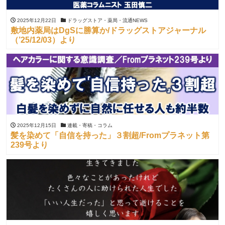
2025年12月22日
ドラッグストア・薬局・流通NEWS
敷地内薬局はDgSに勝算か/ドラッグストアジャーナル
（’25/12/03）より
2025年12月15日
連載・寄稿・コラム
髪を染めて「自信を持った」３割超/Fromプラネット第
239号より