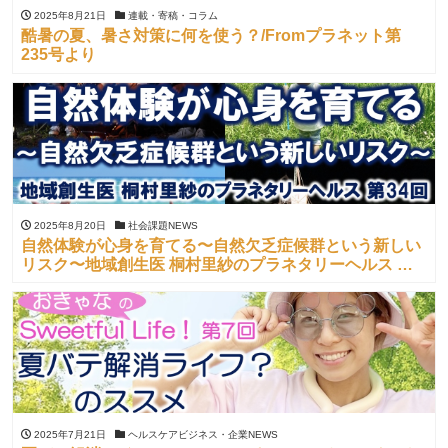
2025年8月21日
連載・寄稿・コラム
酷暑の夏、暑さ対策に何を使う？/Fromプラネット第
235号より
2025年8月20日
社会課題NEWS
自然体験が心身を育てる〜自然欠乏症候群という新しい
リスク〜地域創生医 桐村里紗のプラネタリーヘルス 第
34回
2025年7月21日
ヘルスケアビジネス・企業NEWS