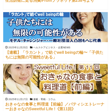
生活防衛に走る消費/Fromプラネット第238号より
2025年11月25日
ヘルスケアビジネス・企業NEWS
【連載】「ラカント」で紡ぐwell beingの輪〜「子供た
ちには無限の可能性がある」
2025年11月17日
連載・寄稿・コラム
おきゃなの食事と料理道【前編】／パティシエトレーナ
ーおきゃなのSweetful Life !《第11回》