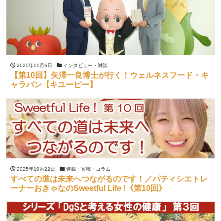
2025年11月6日
インタビュー・対談
【第10回】矢澤一良博士が行く！ウェルネスフード・キ
ャラバン【キユーピー】
2025年10月22日
連載・寄稿・コラム
すべての道は未来へつながるのです！／パティシエトレ
ーナーおきゃなのSweetful Life !《第10回》