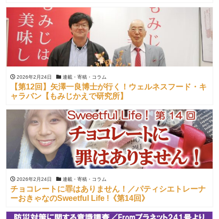
2026年2月24日
連載・寄稿・コラム
【第12回】矢澤一良博士が行く！ウェルネスフード・キ
ャラバン【もみじかえで研究所】
2026年2月24日
連載・寄稿・コラム
チョコレートに罪はありません！／パティシエトレーナ
ーおきゃなのSweetful Life !《第14回》