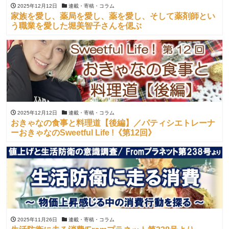
2025年12月12日
連載・寄稿・コラム
家族を愛し、薬局を愛し、薬を愛し、そして薬剤師とい
う職業を愛した堀美智子さんを偲ぶ
2025年12月12日
連載・寄稿・コラム
おきゃなの食事と料理道【後編】／パティシエトレーナ
ーおきゃなのSweetful Life !《第12回》
2025年11月26日
連載・寄稿・コラム