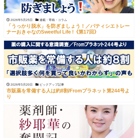
2026年5月25日
連載・寄稿・コラム
「うっかり脱水」を防ぎましょう！／パティシエトレー
ナーおきゃなのSweetful Life !《第17回》
2026年5月20日
ピックアップ記事
市販薬を常備する人は約8割/Fromプラネット第244号よ
り