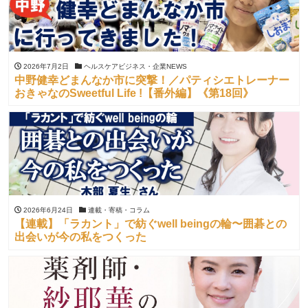
2026年7月2日
ヘルスケアビジネス・企業NEWS
中野健幸どまんなか市に突撃！／パティシエトレーナー
おきゃなのSweetful Life !【番外編】《第18回》
2026年6月24日
連載・寄稿・コラム
【連載】「ラカント」で紡ぐwell beingの輪〜囲碁との
出会いが今の私をつくった