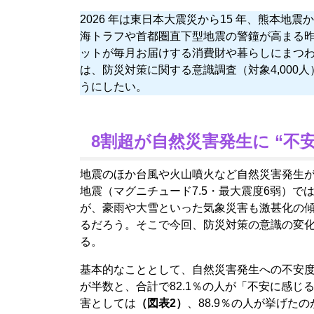
2026 年は東日本大震災から15 年、熊本地
海トラフや首都圏直下型地震の警鐘が高まる
ットが毎月お届けする消費財や暮らしにまつわる
は、防災対策に関する意識調査（対象4,000
うにしたい。
8割超が自然災害発生に “不
地震のほか台風や火山噴火など自然災害発生が多
地震（マグニチュード7.5・最大震度6弱）
が、豪雨や大雪といった気象災害も激甚化の
るだろう。そこで今回、防災対策の意識の変化
る。
基本的なこととして、自然災害発生への不安
が半数と、合計で82.1％の人が「不安に感
害としては
（図表2）
、88.9％の人が挙げ