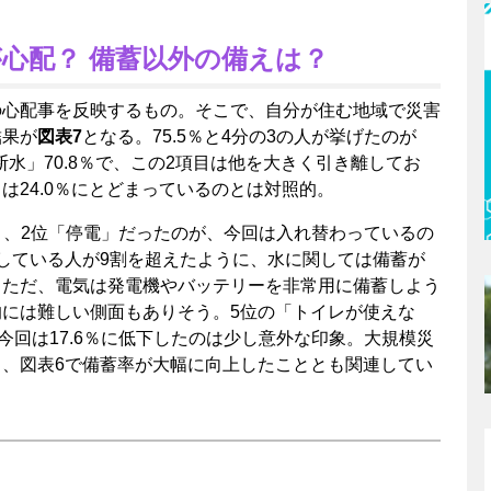
” が心配？ 備蓄以外の備えは？
の心配事を反映するもの。そこで、自分が住む地域で災害
結果が
図表7
となる。75.5％と4分の3の人が挙げたのが
断水」70.8％で、この2項目は他を大きく引き離してお
は24.0％にとどまっているのとは対照的。
断水」、2位「停電」だったのが、今回は入れ替わっているの
している人が9割を超えたように、水に関しては備蓄が
。ただ、電気は発電機やバッテリーを非常用に備蓄しよう
には難しい側面もありそう。5位の「トイレが使えな
今回は17.6％に低下したのは少し意外な印象。大規模災
、図表6で備蓄率が大幅に向上したこととも関連してい