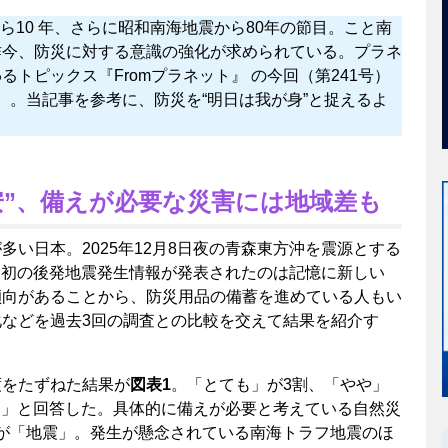
震から10 年、さらに昭和南海地震から80年の節目。こと南
昨今、防災に対する意識の強化が求められている。プラネ
トピックス『Fromプラネット』 の今回（第241号）
人）。当記事を参考に、防災を“明日は我が身”と捉えるよ
安”、備えが必要な災害には地域差も
い日本。2025年12月8日夜の青森東方沖を震源とする
では初の後発地震発生情報が発表されたのは記憶に新しい
傾向があることから、防災用品の備蓄を進めている人もい
などを過去3回の調査との比較を交えて結果を紹介す
度をたずねた結果が
図表1
。「とても」が3割、「やや」
じる」と回答した。具体的に備えが必要と考えている自然災
たのが「地震」。発生が懸念されている南海トラフ地震のほ