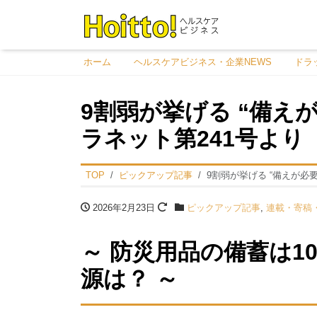
ホーム
ヘルスケアビジネス・企業NEWS
ドラ
9割弱が挙げる “備えが
ラネット第241号より
TOP
ピックアップ記事
9割弱が挙げる “備えが必要
2026年2月23日
ピックアップ記事
,
連載・寄稿
～ 防災用品の備蓄は1
源は？ ～