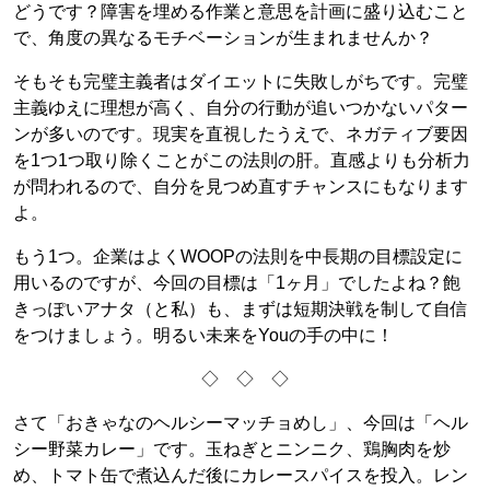
どうです？障害を埋める作業と意思を計画に盛り込むこと
で、角度の異なるモチベーションが生まれませんか？
そもそも完璧主義者はダイエットに失敗しがちです。完璧
主義ゆえに理想が高く、自分の行動が追いつかないパター
ンが多いのです。現実を直視したうえで、ネガティブ要因
を1つ1つ取り除くことがこの法則の肝。直感よりも分析力
が問われるので、自分を見つめ直すチャンスにもなります
よ。
もう1つ。企業はよくWOOPの法則を中長期の目標設定に
用いるのですが、今回の目標は「1ヶ月」でしたよね？飽
きっぽいアナタ（と私）も、まずは短期決戦を制して自信
をつけましょう。明るい未来をYouの手の中に！
◇ ◇ ◇
さて「おきゃなのヘルシーマッチョめし」、今回は「ヘル
シー野菜カレー」です。玉ねぎとニンニク、鶏胸肉を炒
め、トマト缶で煮込んだ後にカレースパイスを投入。レン