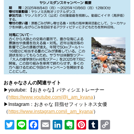
おきゃなさんの関連サイト
▶︎youtube: 【おきゃな】パティシエトレーナー
（
https://www.youtube.com/@i_am_kyana
）
▶︎Instagram：おきゃな 目指せフィットネス女優
（
https://www.instagram.com/i_am_kyana/
）
Twitter
Line
Facebook
Email
LinkedIn
Evernote
Pinterest
Tumblr
Copy