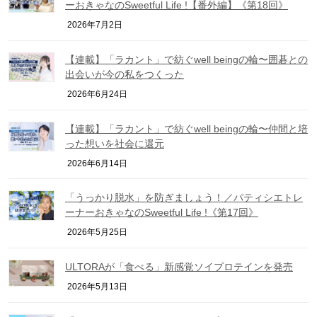
ーおきゃなのSweetful Life !【番外編】《第18回》
2026年7月2日
【連載】「ラカント」で紡ぐwell beingの輪〜囲碁との
出会いが今の私をつくった
2026年6月24日
【連載】「ラカント」で紡ぐwell beingの輪〜仲間と培
った想いを社会に還元
2026年6月14日
「うっかり脱水」を防ぎましょう！／パティシエトレ
ーナーおきゃなのSweetful Life !《第17回》
2026年5月25日
ULTORAが「食べる」新感覚ソイプロテインを発売
2026年5月13日