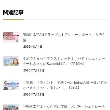
Link
関連記事
第26回JAPANドラッグストアショーレポート／サラヤ
編
2026年8月4日
冷房で固まった体をストレッチ！／パティシエトレー
ナーおきゃなのSweetful Life !《第19回》
2026年7月28日
【連載】「ラカント」で紡ぐwell beingの輪〜ヨガで受
けた恩を世の中に返したい…【前編】
2026年7月28日
中野健幸どまんなか市に突撃！／パティシエトレーナ