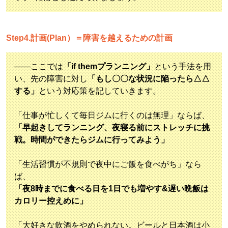
Step4.計画(Plan）＝障害を越えるための計画
――ここでは
「if themプランニング」
という手法を用
い、先の障害に対し
「もし〇〇な状況に陥ったら△△
する」
という対応策を記していきます。
「仕事が忙しくて毎日ジムに行くのは無理」ならば、
「早起きしてランニング、夜寝る前にストレッチに挑
戦。時間ができたらジムに行ってみよう」
「生活習慣が不規則で夜中にご飯を食べがち」なら
ば、
「夜8時までに食べる日を1日でも増やす&遅い晩飯は
カロリー控えめに」
「大好きな飲酒をやめられない。ビールと日本酒は小