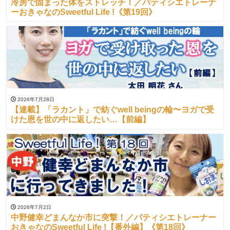
冷房で固まった体をストレッチ！／パティシエトレーナ
ーおきゃなのSweetful Life !《第19回》
2026年7月28日
【連載】「ラカント」で紡ぐwell beingの輪〜ヨガで受
けた恩を世の中に返したい…【前編】
2026年7月2日
中野健幸どまんなか市に突撃！／パティシエトレーナー
おきゃなのSweetful Life !【番外編】《第18回》