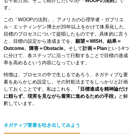
も千差万別。そこで紹介したいのが
「WOOPの法則」
で
す。
この「WOOPの法則」、アメリカの心理学者・ガブリエ
ル・エッティンゲン博士が20年以上をかけて体系化した、
目標のプロセスについて提唱したものです。具体的に言う
と、目標の設定から達成までを、
願望＝WISH、結果＝
Outcome、障害＝Obstacle、
そして
計画＝Plan
という4つ
に分けて、各ステップに沿って行動することで目標の達成
率を高めるという内容になっています。
特徴は、プロセスの中で生じるであろう、ネガティブな要
素をあらかじめ設定し、その対処法までをしっかりと計画
しておくことです。私はこれを、
「目標達成を精神論だけ
に頼らず、現実を見ながら着実に進めるための手段」
と解
釈しています。
ネガティブ要素を吐き出してみよう