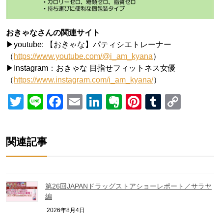
おきゃなさんの関連サイト
▶︎youtube: 【おきゃな】パティシエトレーナー
（
https://www.youtube.com/@i_am_kyana
）
▶︎Instagram：おきゃな 目指せフィットネス女優
（
https://www.instagram.com/i_am_kyana/
）
Twitter
Line
Facebook
Email
LinkedIn
Evernote
Pinterest
Tumblr
Copy
Link
関連記事
第26回JAPANドラッグストアショーレポート／サラヤ
編
2026年8月4日