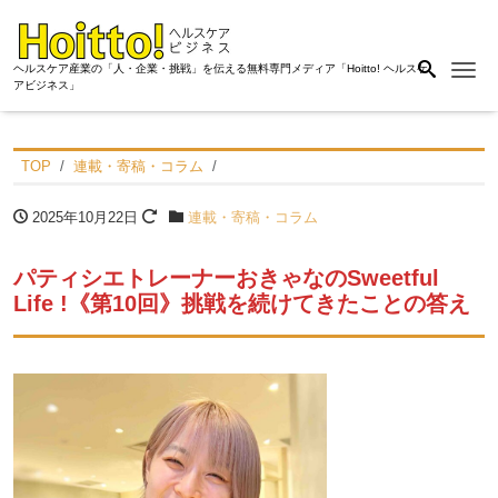
Me
ヘルスケア産業の「人・企業・挑戦」を伝える無料専門メディア「Hoitto! ヘルスケ
アビジネス」
TOP
連載・寄稿・コラム
2025年10月22日
連載・寄稿・コラム
パティシエトレーナーおきゃなのSweetful
Life !《第10回》挑戦を続けてきたことの答え