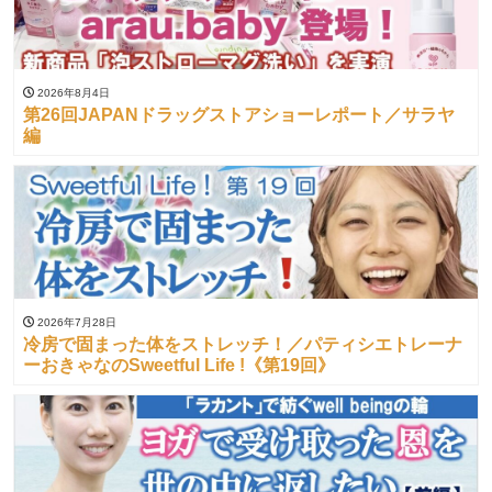
2026年8月4日
第26回JAPANドラッグストアショーレポート／サラヤ
編
2026年7月28日
冷房で固まった体をストレッチ！／パティシエトレーナ
ーおきゃなのSweetful Life !《第19回》