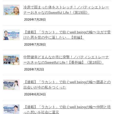
冷房で固まった体をストレッチ！／パティシエトレー
ナーおきゃなのSweetful Life !《第19回》
2026年7月28日
【連載】「ラカント」で紡ぐwell beingの輪〜ヨガで受
けた恩を世の中に返したい…【前編】
2026年7月28日
中野健幸どまんなか市に突撃！／パティシエトレーナ
ーおきゃなのSweetful Life !【番外編】《第18回》
2026年7月2日
【連載】「ラカント」で紡ぐwell beingの輪〜囲碁との
出会いが今の私をつくった
2026年6月24日
【連載】「ラカント」で紡ぐwell beingの輪〜仲間と培
った想いを社会に還元