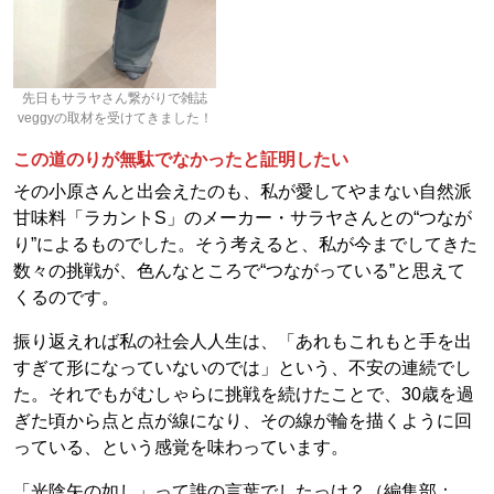
先日もサラヤさん繋がりで雑誌
veggyの取材を受けてきました！
この道のりが無駄でなかったと証明したい
その小原さんと出会えたのも、私が愛してやまない自然派
甘味料「ラカントS」のメーカー・サラヤさんとの“つなが
り”によるものでした。そう考えると、私が今までしてきた
数々の挑戦が、色んなところで“つながっている”と思えて
くるのです。
振り返えれば私の社会人人生は、「あれもこれもと手を出
すぎて形になっていないのでは」という、不安の連続でし
た。それでもがむしゃらに挑戦を続けたことで、30歳を過
ぎた頃から点と点が線になり、その線が輪を描くように回
っている、という感覚を味わっています。
「光陰矢の如し」って誰の言葉でしたっけ？（編集部：