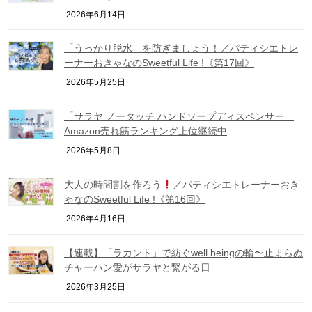
2026年6月14日
「うっかり脱水」を防ぎましょう！／パティシエトレ
ーナーおきゃなのSweetful Life !《第17回》
2026年5月25日
「サラヤ ノータッチ ハンドソープディスペンサー」
Amazon売れ筋ランキング上位継続中
2026年5月8日
大人の時間割を作ろう
／パティシエトレーナーおき
ゃなのSweetful Life !《第16回》
2026年4月16日
【連載】「ラカント」で紡ぐwell beingの輪〜止まらぬ
チャーハン愛がサラヤと繋がる日
2026年3月25日