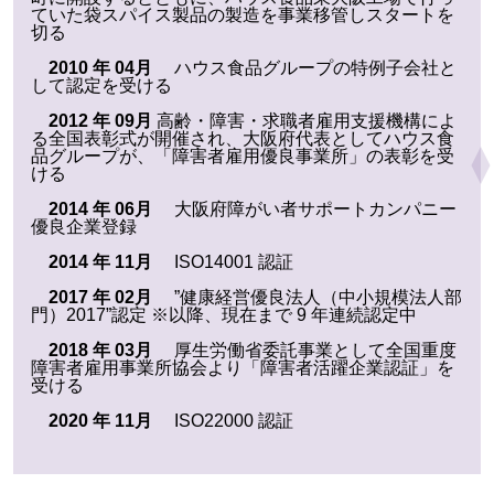
ていた袋スパイス製品の製造を事業移管しスタートを
切る
2010 年 04月
ハウス食品グループの特例子会社と
して認定を受ける
2012 年 09月
高齢・障害・求職者雇用支援機構によ
る全国表彰式が開催され、大阪府代表としてハウス食
品グループが、「障害者雇用優良事業所」の表彰を受
ける
2014 年 06月
大阪府障がい者サポートカンパニー
優良企業登録
2014 年 11月
ISO14001 認証
2017 年 02月
”健康経営優良法人（中小規模法人部
門）2017”認定 ※以降、現在まで 9 年連続認定中
2018 年 03月
厚生労働省委託事業として全国重度
障害者雇用事業所協会より「障害者活躍企業認証」を
受ける
2020 年 11月
ISO22000 認証