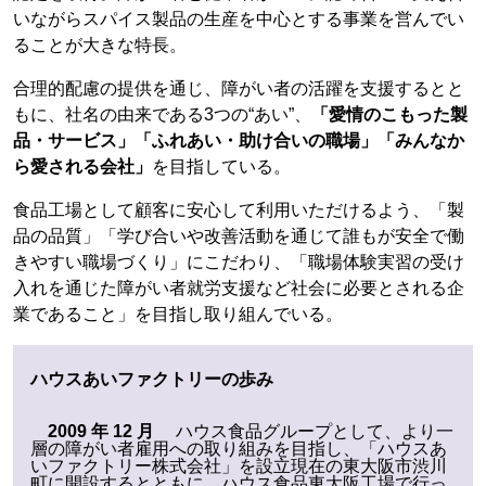
いながらスパイス製品の生産を中心とする事業を営んでい
ることが大きな特長。
合理的配慮の提供を通じ、障がい者の活躍を支援するとと
もに、社名の由来である3つの“あい”、
「愛情のこもった製
品・サービス」「ふれあい・助け合いの職場」「みんなか
ら愛される会社」
を目指している。
食品工場として顧客に安心して利用いただけるよう、「製
品の品質」「学び合いや改善活動を通じて誰もが安全で働
きやすい職場づくり」にこだわり、「職場体験実習の受け
入れを通じた障がい者就労支援など社会に必要とされる企
業であること」を目指し取り組んでいる。
ハウスあいファクトリーの歩み
2009 年 12 月
ハウス食品グループとして、より一
層の障がい者雇用への取り組みを目指し、「ハウスあ
いファクトリー株式会社」を設立現在の東大阪市渋川
町に開設するとともに、ハウス食品東大阪工場で行っ