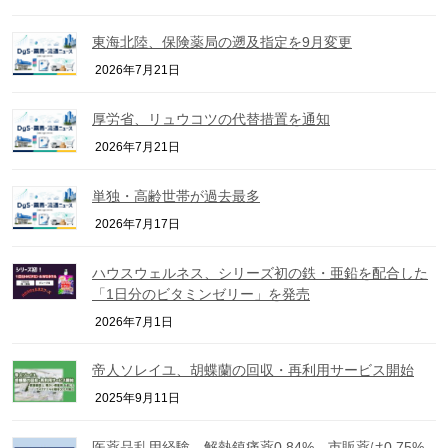
東海北陸、保険薬局の遡及指定を9月変更
2026年7月21日
厚労省、リュウコツの代替措置を通知
2026年7月21日
単独・高齢世帯が過去最多
2026年7月17日
ハウスウェルネス、シリーズ初の鉄・亜鉛を配合した
「1日分のビタミンゼリー」を発売
2026年7月1日
帝人ソレイユ、胡蝶蘭の回収・再利用サービス開始
2025年9月11日
医薬品乱用経験、解熱鎮痛薬0.84%、市販薬は0.75%