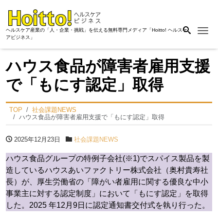
Me
ヘルスケア産業の「人・企業・挑戦」を伝える無料専門メディア「Hoitto! ヘルスケ
アビジネス」
ハウス食品が障害者雇用支援
で「もにす認定」取得
TOP
社会課題NEWS
ハウス食品が障害者雇用支援で「もにす認定」取得
2025年12月23日
社会課題NEWS
ハウス食品グループの特例子会社(※1)でスパイス製品を製
造しているハウスあいファクトリー株式会社（奥村貴寿社
長）が、厚生労働省の「障がい者雇用に関する優良な中小
事業主に対する認定制度」において「もにす認定」を取得
した。2025 年12月9日に認定通知書交付式を執り行った。