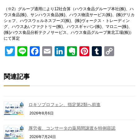
（※2）グループ適用により12社合算（ハウス食品グループ本社(株)、ハ
ウス食品(株)、サンハウス食品(株)、ハウス物流サービス(株)、(株)デリカ
シェフ、ハウスウェルネスフーズ(株)、(株)ヴォークス・トレーディン
グ、ハウスあいファクトリー(株)、ハウスギャバン(株)、マロニー(株)、
(株)ハウス食品分析テクノサービス、ハウス食品グループ東北工場(株)）
にて算定
Twitter
Line
Facebook
Email
LinkedIn
Evernote
Pinterest
Tumblr
Copy
Link
関連記事
ロキソプロフェン、指定第2類へ前進
2026年8月6日
厚労省、コンサータの薬局間譲渡を特例容認
2026年7月24日