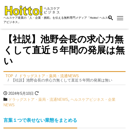
Me
ヘルスケア産業の「人・企業・挑戦」を伝える無料専門メディア「Hoitto! ヘルスケ
アビジネス」
【社説】池野会長の求心力無
くして直近５年間の発展は無
い
TOP
ドラッグストア・薬局・流通NEWS
【社説】池野会長の求心力無くして直近５年間の発展は無い
2024年5月10日
ドラッグストア・薬局・流通NEWS
,
ヘルスケアビジネス・企業
NEWS
言葉１つで表せない業態をまとめる