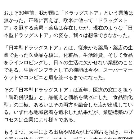
およそ30年前、我が国に「ドラッグストア」という業態は
無かった。正確に言えば、欧米に倣って「ドラッグスト
ア」を冠する薬局・薬店は存在したが、現在のような「日
本型ドラッグストア」の姿を、我々は想像できなかった。
「日本型ドラッグストア」とは、従来から薬局・薬店の生
業であった医薬品を核に、化粧品、生活雑貨、そして食品
をラインロビングし、日々の生活に欠かせない業態のこと
である。生活インフラとしての機能は今や、スーパーマー
ケットやコンビニと肩を並べるまでになった。
その「日本型ドラッグストア」は近年、医療の窓口を担う
「調剤併設型」と、品揃えと価格を武器にした「食品強化
型」の二極、あるいはその両方を融合した店が出現してい
る。いずれも地域密着を追求した結果だが、業態構築のプ
ロセスは企業により様々である。
もう１つ、大手による出店やM&Aが上位寡占を招き、中小