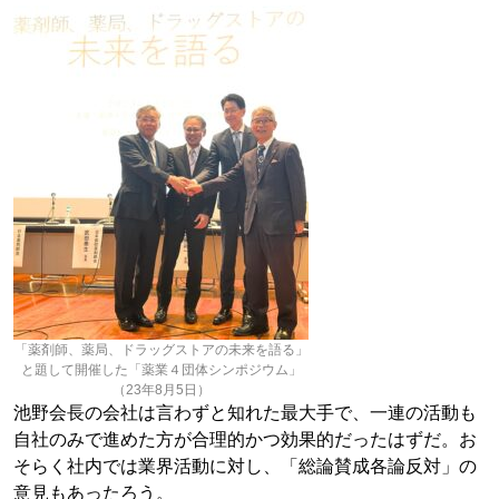
「薬剤師、薬局、ドラッグストアの未来を語る」
と題して開催した「薬業４団体シンポジウム」
（23年8月5日）
池野会長の会社は言わずと知れた最大手で、一連の活動も
自社のみで進めた方が合理的かつ効果的だったはずだ。お
そらく社内では業界活動に対し、「総論賛成各論反対」の
意見もあったろう。