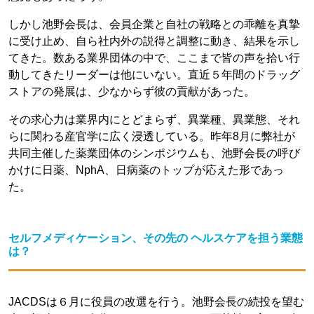
しかし池野会長は、会員企業と自社の戦略との乖離を真摯
に受け止め、自ら社内外の説得と調整に動き、結果を示し
てきた。数ある業界団体の中で、ここまで皆の声を拾い行
動してきたリーダーは他にいない。直近５年間のドラッグ
ストアの発展は、少なからず彼の貢献があった。
その求心力は業界内にとどまらず、異業種、異業態、それ
らに関わる産官学に広く浸透している。昨年8月に弊社が
共同主催した薬業団体のシンポジウムも、池野会長の呼び
かけに日薬、NphA、日病薬のトップが応えた形であっ
た。
セルフメディケーション、その先の ヘルスケアを担う業態
は？
JACDSは６月に役員の改選を行う。池野会長の続投を望む