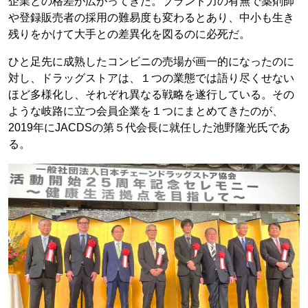
企業との格差が広がってきた。ブランド力の有無で薬剤師
や登録販売者の採用の難易度も変わるとあり、中小も生き
残りをかけて大手との差異化を図るのに必死だ。
ひと足先に成熟したコンビニの売場が画一的になったのに
対し、ドラッグストアは、１つの業態では語り尽くせない
ほど多様化し、それぞれ異なる戦略を遂行している。その
ような岐路に立つ会員企業を１つにまとめてきたのが、
2019年にJACDSの第５代会長に就任した池野隆光氏であ
る。