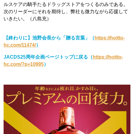
ルスケアの騎手たるドラッグストアをつくるのみである。
次のリーダーにそれを期待し、弊社も微力ながら応援して
いきたい。（八島充）
【終わりに】池野会長から「贈る言葉」（
https://hoitto-
hc.com/11474/
）
JACDS25周年企画ページトップに戻る（
https://hoitto-
hc.com/?p=10995
）