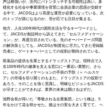
声は根強いが、次代にバトンタッチする可能性は高い。多
様化する社会や事業環境を背景に会員企業の思惑が交錯す
る中で、JACDSはより高度な運営が必要になっている。次
のトップが誰になるのか、否が応でも注目が集まる。
他方、人生100年時代の国民生活を守るキーワードとし
て、JACDSが創設時から訴えてきた「セルフメディケーシ
ョン」が、再度注目されている。先のオーバードーズ問題
の解決策としても、JACDSが制度化に尽力してきた登録販
売者に、ゲートキーパーとしての役割が期待されている。
医薬品の提供を生業とするドラッグストアは、現時点で人
生100年時代の健康を支える窓口に一番近い業態だ。さら
に、セルフメディケーションの手前の予防（＝ ヘルスケ
ア）の市場を切り開くのもまた、ドラッグストアの役割で
あろう。そのことを強く意識し、明確なビジョンをJACDS
が示すことができれば、業界の未来は開けるはずだ。
池野会長が蒔いた「尊敬される企業集団」という種は、5
年をかけて花を咲かせた。後はその実を大きく育てて、 ヘ