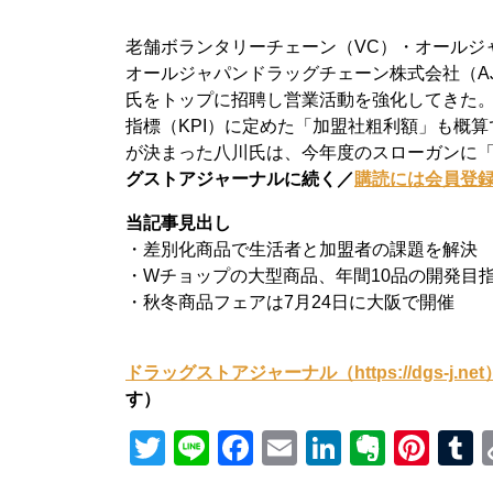
老舗ボランタリーチェーン（VC）・オールジ
オールジャパンドラッグチェーン株式会社（AJ
氏をトップに招聘し営業活動を強化してきた
指標（KPI）に定めた「加盟社粗利額」も概算で
が決まった八川氏は、今年度のスローガンに「
グストアジャーナルに続く／
購読には会員登
当記事見出し
・差別化商品で生活者と加盟者の課題を解決
・Wチョップの大型商品、年間10品の開発目
・秋冬商品フェアは7月24日に大阪で開催
ドラッグストアジャーナル（https://dgs-j.
す）
Twitter
Line
Facebook
Email
LinkedIn
Everno
Pint
T