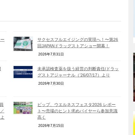
ポー
サクセスフルエイジングの実現へ！〜第26
回JAPANドラッグストアショー開幕！
2026年7月31日
開
未承認検査薬を扱う経営の判断責任/ドラッ
グストアジャーナル（’26/07/17）より
2026年7月30日
員
ピップ、ウエルネスフェスタ2026 レポー
員／
ト〜売場のヒント求めバイヤーら参加意識
）よ
高く
2026年7月15日