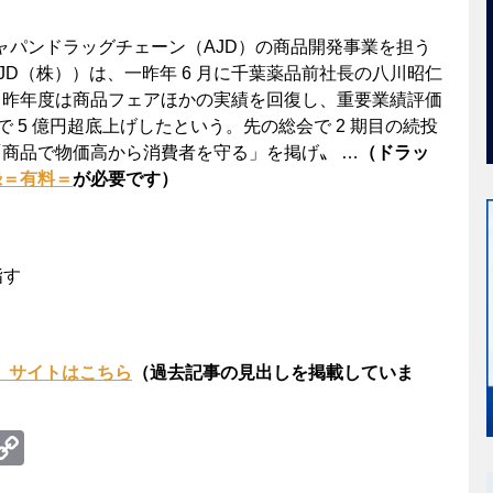
ャパンドラッグチェーン（AJD）の商品開発事業を担う
D（株））は、一昨年 6 月に千葉薬品前社長の八川昭仁
。昨年度は商品フェアほかの実績を回復し、重要業績評価
 5 億円超底上げしたという。先の総会で 2 期目の続投
商品で物価高から消費者を守る」を掲げ〟 …
（ドラッ
録＝有料＝
が必要です）
指す
net）サイトはこちら
（過去記事の見出しを掲載していま
te
erest
umblr
Copy
Link