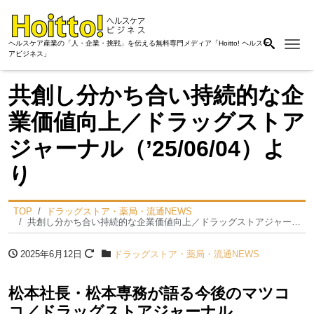
Me
ヘルスケア産業の「人・企業・挑戦」を伝える無料専門メディア「Hoitto! ヘルスケ
アビジネス」
共創し分かち合い持続的な企
業価値向上／ドラッグストア
ジャーナル（’25/06/04）よ
り
TOP
ドラッグストア・薬局・流通NEWS
共創し分かち合い持続的な企業価値向上／ドラッグストアジャーナル（’25/06/04）より
2025年6月12日
ドラッグストア・薬局・流通NEWS
松本社⻑・松本専務が語る今後のマツコ
コ／ドラッグストアジャーナル