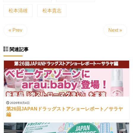
松本清雄
松本貴志
« Prev
Next »
関連記事
2026年8月4日
第26回JAPANドラッグストアショーレポート／サラヤ
編