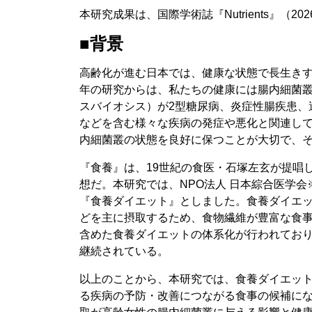
本研究成果は、国際学術誌『Nutrients』（2
■背景
高齢化が進む日本では、健康な状態で長生き
年の研究からは、私たちの健康には腸内細菌
スバイオシス）が2型糖尿病、炎症性腸疾患、
などを含む様々な疾病の発症や悪化と関連し
内細菌叢の状態を良好に保つことが大切で、
『食養』は、19世紀の食医・石塚左玄が提唱
想だ。本研究では、NPO法人 日本綜合医学
『食養ダイエット』としました。食養ダイエ
どを主に摂取するため、食物繊維が豊富な食事
含めた食養ダイエットの体系化が行われてお
継続されている。
以上のことから、本研究では、食養ダイエッ
る疾病の予防・改善につながる食事の候補に