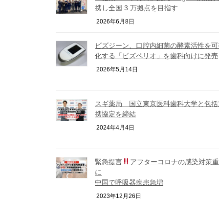
携し全国 3 万拠点を目指す
2026年6月8日
ビズジーン、口腔内細菌の酵素活性を可
化する「ビズペリオ」を歯科向けに発売
2026年5月14日
スギ薬局 国立東京医科歯科大学と包括
携協定を締結
2024年4月4日
緊急提言
アフターコロナの感染対策重
に
中国で呼吸器疾患急増
2023年12月26日