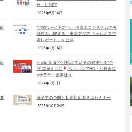
日」に制定
2026年5月14日
視
“治療”から“予防”へ。健康エコシステムの可
能性を示唆する「東南アジア ウェルネス市
場レポート」を公開
2026年1月16日
連
Hoitto!新春特別対談 生活者の健康守る“予
防”啓発を共に
ウエルシアHD・池野会長
×サラヤ・更家社長
2024年1月1日
要
脳卒中の予防と初期対応を学ぶセミナー
2023年10月24日