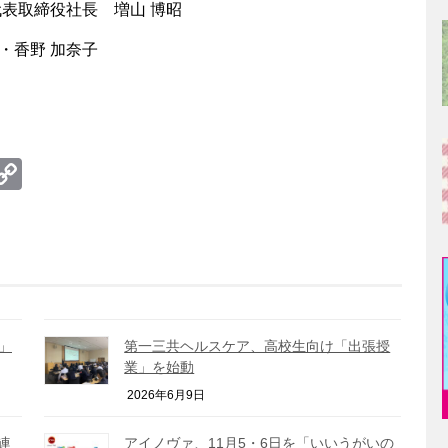
表取締役社長 増山 博昭
・香野 加奈子
te
erest
umblr
Copy
Link
」
第一三共ヘルスケア、高校生向け「出張授
業」を始動
2026年6月9日
連
アイノヴァ、11月5・6日を「いいうがいの