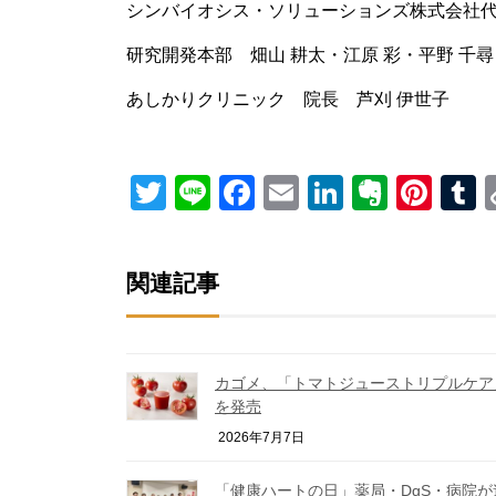
シンバイオシス・ソリューションズ株式会社代
研究開発本部 畑山 耕太・江原 彩・平野 千尋
あしかりクリニック 院長 芦刈 伊世子
Twitter
Line
Facebook
Email
LinkedIn
Everno
Pint
T
関連記事
カゴメ、「トマトジューストリプルケア
を発売
2026年7月7日
「健康ハートの日」薬局・DgS・病院が