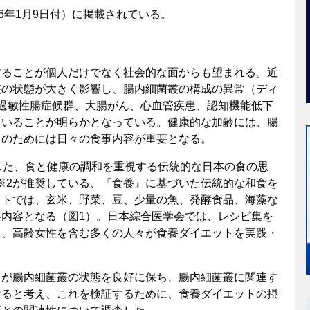
026年1月9日付）に掲載されている。
することが個人だけでなく社会的な面からも望まれる。近
叢の状態が大きく影響し、腸内細菌叢の構成の異常（ディ
過敏性腸症候群、大腸がん、心血管疾患、認知機能低下
ていることが明らかとなっている。健康的な加齢には、腸
そのためには日々の食事内容が重要となる。
した、食と健康の調和を重視する伝統的な日本の食の思
会※2が推奨している、『食養』に基づいた伝統的な和食を
ットでは、玄米、野菜、豆、少量の魚、発酵食品、海藻な
内容となる（図1）。日本綜合医学会では、レシピ集を
り、高齢女性を含む多くの人々が食養ダイエットを実践・
トが腸内細菌叢の状態を良好に保ち、腸内細菌叢に関連す
なると考え、これを検証するために、食養ダイエットの摂