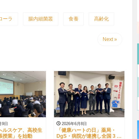
ローラ
腸内細菌叢
食養
高齢化
Next »
月9日
2026年6月8日
ヘルスケア、高校生
「健康ハートの日」薬局・
張授業」を始動
DgS・病院が連携し全国 3 万