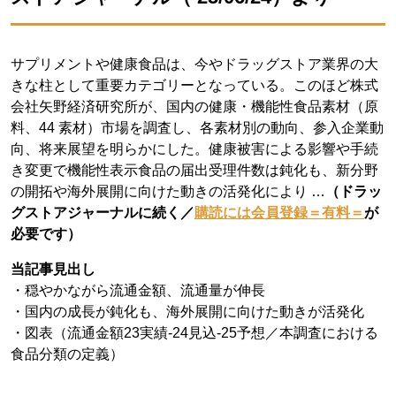
サプリメントや健康食品は、今やドラッグストア業界の大
きな柱として重要カテゴリーとなっている。このほど株式
会社矢野経済研究所が、国内の健康・機能性食品素材（原
料、44 素材）市場を調査し、各素材別の動向、参入企業動
向、将来展望を明らかにした。健康被害による影響や手続
き変更で機能性表示食品の届出受理件数は鈍化も、新分野
の開拓や海外展開に向けた動きの活発化により …
（ドラッ
グストアジャーナルに続く／
購読には会員登録＝有料＝
が
必要です）
当記事見出し
・穏やかながら流通金額、流通量が伸長
・国内の成長が鈍化も、海外展開に向けた動きが活発化
・図表（流通金額23実績-24見込-25予想／本調査における
食品分類の定義）