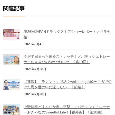
関連記事
第26回JAPANドラッグストアショーレポート／サラヤ
編
2026年8月4日
冷房で固まった体をストレッチ！／パティシエトレー
ナーおきゃなのSweetful Life !《第19回》
2026年7月28日
【連載】「ラカント」で紡ぐwell beingの輪〜ヨガで受
けた恩を世の中に返したい…【前編】
2026年7月28日
中野健幸どまんなか市に突撃！／パティシエトレーナ
ーおきゃなのSweetful Life !【番外編】《第18回》