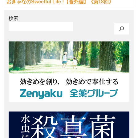
おきゃなのSweetful Life !【番外編】《第18回》
検索