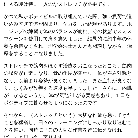
に入る時は特に、入念なストレッチが必要です。
かつて私がボディビルに取り組んでいた際、強い負荷で追
い込みすぎて体が固まり、ケガをした経験があります。ボ
ージングの練習で体のバランスが崩れ、その状態でスミス
マシーンを使用して肩を痛めました。結果的に約半年の休
養を余儀なくされ、理学療法士さんとも相談しながら、治
療をすることになりました。
ストレッチで筋肉をほぐす治療をおこなったところ、筋肉
の収縮が正常になり、骨の角度が変わり、体が左右対称と
なり、以前より姿勢が良くなりました。また血行が良くな
り、むくみが改善する速度も早まりました。さらに、内臓
が上がるというか、体の“気”が上がる実感もあり、１日を
ポジティブに暮らせるようになったのです。
それから、（ストレッチという）大切な作業を怠ってきた
ことを猛省し、日々のトレーニングにしっかり取り込むこ
とを誓い、同時に「この大切な作業を皆に伝えなけれ
ば！」と思い今に至ります。