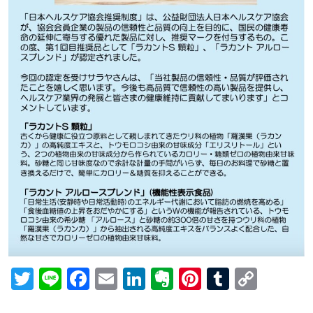
Twitter
Line
Facebook
Email
LinkedIn
Evernote
Pinterest
Tumblr
Copy
Link