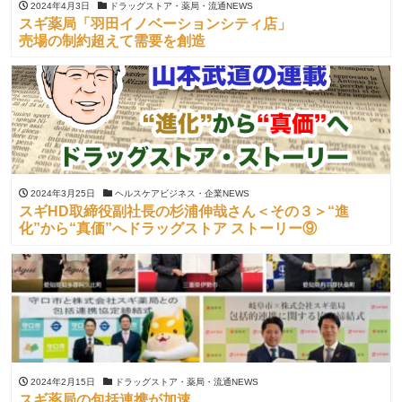
2024年4月3日
ドラッグストア・薬局・流通NEWS
スギ薬局「羽田イノベーションシティ店」
売場の制約超えて需要を創造
2024年3月25日
ヘルスケアビジネス・企業NEWS
スギHD取締役副社長の杉浦伸哉さん＜その３＞“進
化”から“真価”へドラッグストア ストーリー⑨
2024年2月15日
ドラッグストア・薬局・流通NEWS
スギ薬局の包括連携が加速