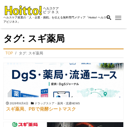
Me
ヘルスケア産業の「人・企業・挑戦」を伝える無料専門メディア「Hoitto! ヘルスケ
アビジネス」
タグ:
スギ薬局
TOP
タグ:
スギ薬局
2026年8月4日
ドラッグストア・薬局・流通NEWS
スギ薬局、PBで発酵シートマスク