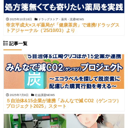
2025年10月18日
ドラッグストア・薬局・流通NEWS
帝京平成大×スギ薬局が「健康茶房」で連携/ドラッグス
トアジャーナル（’25/10/03）より
記事一覧
2025年7月9日
社会課題NEWS
５自治体&15企業が連携「みんなで減 CO2（ゲンコツ）
プロジェクト2025」スタート