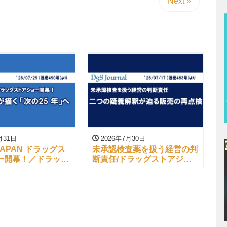
Next »
月31日
2026年7月30日
 JAPAN ドラッグス
未承認検査薬を扱う経営の判
ー開幕！／ドラッグ
断責任/ドラッグストアジャ
ャーナル
ーナル（’26/07/17）より
/29）より