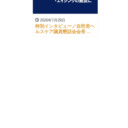
2026年7月29日
特別インタビュー／自民党ヘ
ルスケア議員懇話会会長 総
務大臣 林 芳正 衆議院議員／
ドラッグストアジャーナル
（’26/07/10）より