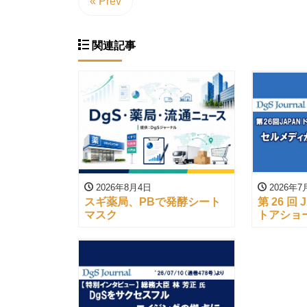
« Prev
関連記事
2026年8月4日
2026年7
スギ薬局、PBで発酵シート
第 26 回
マスク
トアショ
ストアジ
（’26/07