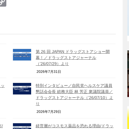
te
erest
umblr
Copy
Link
第 26 回 JAPAN ドラッグストアショー開
幕！／ドラッグストアジャーナル
（’26/07/29）より
2026年7月31日
ラッ
特別インタビュー／自民党ヘルスケア議員
懇話会会長 総務大臣 林 芳正 衆議院議員／
ドラッグストアジャーナル（’26/07/10）よ
り
2026年7月29日
/
経営層がコスモス薬品を恐れる理由/ドラッ