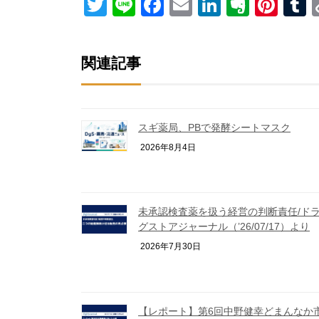
Twitter
Line
Facebook
Email
LinkedIn
Everno
Pint
T
関連記事
スギ薬局、PBで発酵シートマスク
2026年8月4日
未承認検査薬を扱う経営の判断責任/ド
グストアジャーナル（’26/07/17）より
2026年7月30日
【レポート】第6回中野健幸どまんなか市