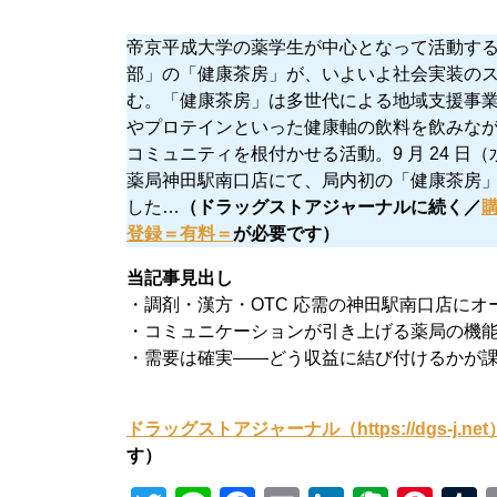
帝京平成大学の薬学生が中心となって活動す
部」の「健康茶房」が、いよいよ社会実装の
む。「健康茶房」は多世代による地域支援事
やプロテインといった健康軸の飲料を飲みな
コミュニティを根付かせる活動。9 月 24 日
薬局神田駅南口店にて、局内初の「健康茶房
した…
（ドラッグストアジャーナルに続く／
登録＝有料＝
が必要です）
当記事見出し
・調剤・漢方・OTC 応需の神田駅南口店にオ
・コミュニケーションが引き上げる薬局の機
・需要は確実――どう収益に結び付けるかが
ドラッグストアジャーナル（https://dgs-j.
す）