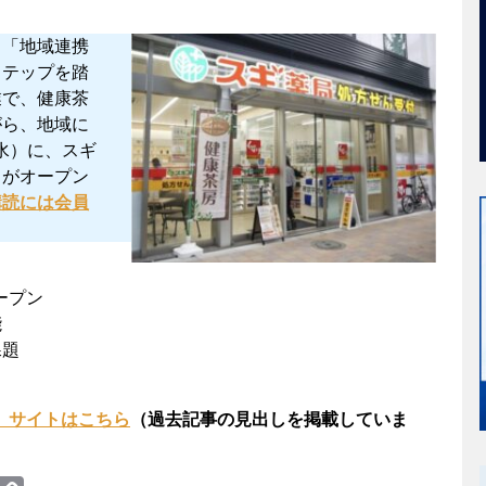
る「地域連携
ステップを踏
業で、健康茶
がら、地域に
（水）に、スギ
」がオープン
購読には会員
ープン
能
課題
net）サイトはこちら
（過去記事の見出しを掲載していま