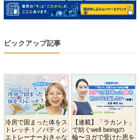
ピックアップ記事
ス
【連載】「ラカント」
【連載】薬剤師・紗耶
シ
で紡ぐwell beingの
華の奮闘記⑥／優しさ
な
輪〜ヨガで受けた恩を
とお節介の境界線