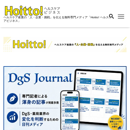
Me
ヘルスケア産業の「人・企業・挑戦」を伝える無料専門メディア「Hoitto! ヘルスケ
アビジネス」