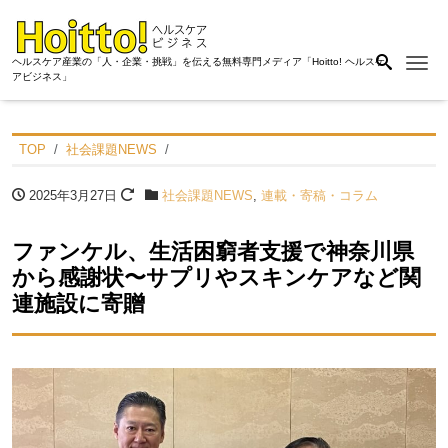
Me
ヘルスケア産業の「人・企業・挑戦」を伝える無料専門メディア「Hoitto! ヘルスケ
アビジネス」
TOP
社会課題NEWS
2025年3月27日
社会課題NEWS
,
連載・寄稿・コラム
ファンケル、生活困窮者支援で神奈川県
から感謝状〜サプリやスキンケアなど関
連施設に寄贈