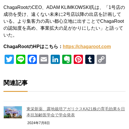
ChagaRootのCEO、ADAM KLIMKOWSKI氏は、「1号店の
成功を受け、遠くない未来に2号店以降の出店を計画して
いる。より集客力の高い都心立地に出すことでChagaRoot
の認知度を高め、事業拡大の足がかりにしたい」と語って
いた。
ChagaRootのHPはこちら：
https://chagaroot.com
Twitter
Line
Facebook
Email
LinkedIn
Evernote
Pinterest
Tumblr
Copy
Link
関連記事
東栄新薬、露地栽培アガリクスKA21株の育毛効果を日
本抗加齢医学会で学会発表
2024年7月8日