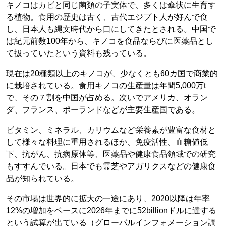
キノコはカビと同じ菌類の子実体で、多くは傘状に生育す
る植物。食用の歴史は古く、古代エジプト人が好んで食
し、日本人も縄文時代から口にしてきたとされる。中国で
は紀元前数100年から、キノコを食品ならびに医薬品とし
て扱っていたという資料も残っている。
現在は20種類以上のキノコが、少なくとも60カ国で商業的
に栽培されている。食用キノコの生産量は年間5,000万t
で、その７割を中国が占める。次いでアメリカ、オラン
ダ、フランス、ポーランドなどが主要生産国である。
ビタミン、ミネラル、カリウムなど栄養素が豊富な食材と
して様々な料理に重用されるほか、免疫活性、血糖値低
下、抗がん、抗病原体等、医薬品や健康食品領域での研究
もすすんでいる。日本でも霊芝やアガリクスなどの健康食
品が知られている。
その市場は世界的に拡大の一途にあり、2020以降は年率
12%の増加をベースに2026年までに52billionドルに達する
という試算が出ている（グローバルインフォメーション調