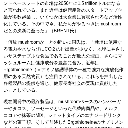
ントベースフードの市場は2050年に1.5 trillionドルになる
と言われている。また近年は健康産業のスタートアップ企
業が多数起業し、いくつかは大企業に買収されるなど活性
化している。その中で今、私たちがやるべきはmushroom
だとの決断に至った」（BRENT氏）
「何故 mushroomか」との問いに同氏は、「栽培に使用す
る電力や水ならびにCO２の排出量が少なく、地球にやさし
いサステナブルな食品であることが最大の理由。さらにマ
ッシュルームは健康成分を豊富に含み、近年は
Ergothioneine（＝アミノ酸誘導体の一種で強力な抗酸化作
用のある天然物質）も注目されている。これらを抽出した
各種製品の提供を通じ、健康長寿社会の実現に貢献した
い」としている。
現在開発中の最終製品は、mushroomベースのハンバーガ
ーやタコス、ソーセージといった代替肉商品や、ミルク、
ココアや抹茶のMIX、ショットタイプのエナジードリンク
などの菓子類、そして前述したErgothioneineのサプリメン