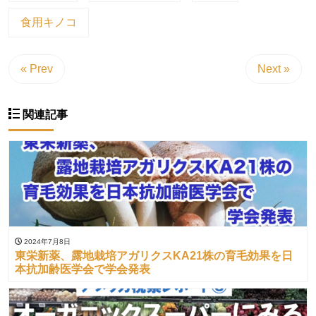
食用キノコ
« Prev
Next »
関連記事
2024年7月8日
東栄新薬、露地栽培アガリクスKA21株の育毛効果を日
本抗加齢医学会で学会発表