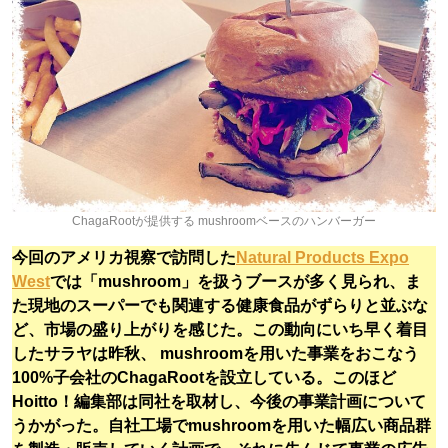
ChagaRootが提供する mushroomベースのハンバーガー
今回のアメリカ視察で訪問した
Natural Products Expo
West
では「mushroom」を扱うブースが多く見られ、ま
た現地のスーパーでも関連する健康食品がずらりと並ぶな
ど、市場の盛り上がりを感じた。この動向にいち早く着目
したサラヤは昨秋、 mushroomを用いた事業をおこなう
100%子会社のChagaRootを設立している。このほど
Hoitto！編集部は同社を取材し、今後の事業計画について
うかがった。自社工場でmushroomを用いた幅広い商品群