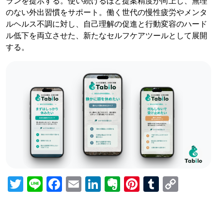
ランを提示する。使い続けるほど提案精度が向上し、無理
のない外出習慣をサポート。働く世代の慢性疲労やメンタ
ルヘルス不調に対し、自己理解の促進と行動変容のハード
ル低下を両立させた、新たなセルフケアツールとして展開
する。
Twitter
Line
Facebook
Email
LinkedIn
Evernote
Pinterest
Tumblr
Copy
Link