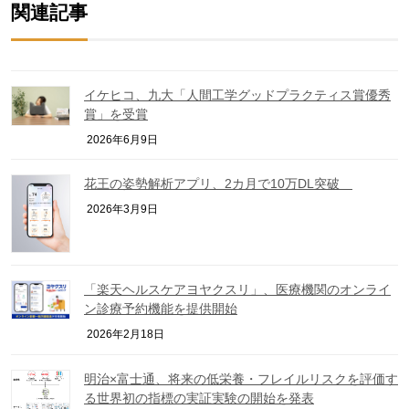
関連記事
イケヒコ、九大「人間工学グッドプラクティス賞優秀
賞」を受賞
2026年6月9日
花王の姿勢解析アプリ、2カ月で10万DL突破
2026年3月9日
「楽天ヘルスケアヨヤクスリ」、医療機関のオンライ
ン診療予約機能を提供開始
2026年2月18日
明治×富士通、将来の低栄養・フレイルリスクを評価す
る世界初の指標の実証実験の開始を発表