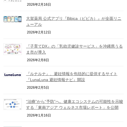
2026年2月16日
大賀薬局 公式アプリ『Bibica（ビビカ）』が全面リニ
ューアル
2026年2月12日
『子育てDX』の「乳幼児健診サービス」を沖縄県うる
ま市が導入
2026年2月8日
『ルナルナ』、避妊情報を包括的に提供するサイト
『LunaLuna 避妊情報ナビ』開設
2026年2月5日
“治療”から“予防”へ。健康エコシステムの可能性を示唆
する「東南アジア ウェルネス市場レポート」を公開
2026年1月16日