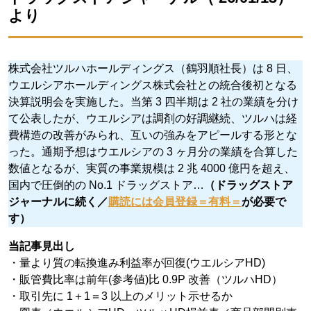
より
株式会社ツルハホールディングス（鶴羽順社長）は 8 日、
ウエルシアホールディングス株式会社との統合後初となる
決算説明会を実施した。当第 3 四半期は 2 社の業績を分け
て公表したが、ウエルシアは調剤の好調継続、ツルハは経
費構造の改善がみられ、互いの強みをアピールする形とな
った。通期予想はウエルシアの 3 ヶ月分の業績を合算した
数値となるが、実質の事業規模は 2 兆 4000 億円を超え、
国内で圧倒的の No.1 ドラッグストア…
（ドラッグストア
ジャーナルに続く／
購読には会員登録＝有料＝
が必要で
す）
当記事見出し
・量より質の転換進み利益率が回復(ウエルシアHD)
・販管費比率は前年(参考値)比 0.9P 改善（ツルハHD）
・取引先に 1＋1＝3 以上のメリット示せるか