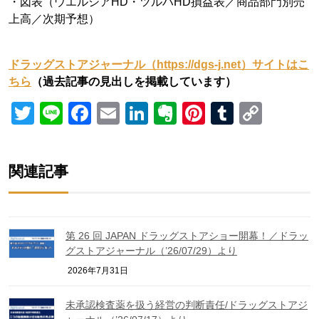
・図表（ウエルシアHD・ツルハHD損益表／商品部門別売
上高／次期予想）
ドラッグストアジャーナル（https://dgs-j.net）サイトはこ
ちら
（過去記事の見出しを掲載しています）
Twitter
Line
Facebook
Email
LinkedIn
Evernote
Pinterest
Tumblr
Copy
Link
関連記事
第 26 回 JAPAN ドラッグストアショー開幕！／ドラッ
グストアジャーナル（’26/07/29）より
2026年7月31日
未承認検査薬を扱う経営の判断責任/ドラッグストアジ