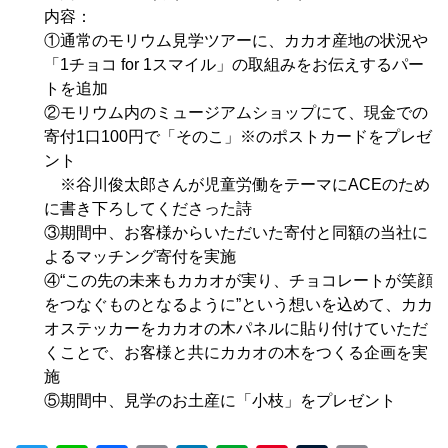
内容：
①通常のモリウム見学ツアーに、カカオ産地の状況や
「1チョコ for 1スマイル」の取組みをお伝えするパー
トを追加
②モリウム内のミュージアムショップにて、現金での
寄付1口100円で「そのこ」※のポストカードをプレゼ
ント
※谷川俊太郎さんが児童労働をテーマにACEのため
に書き下ろしてくださった詩
③期間中、お客様からいただいた寄付と同額の当社に
よるマッチング寄付を実施
④“この先の未来もカカオが実り、チョコレートが笑顔
をつなぐものとなるように”という想いを込めて、カカ
オステッカーをカカオの木パネルに貼り付けていただ
くことで、お客様と共にカカオの木をつくる企画を実
施
⑤期間中、見学のお土産に「小枝」をプレゼント