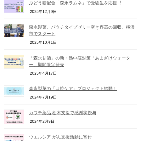
ぶどう糖配合「森永ラムネ」で受験生を応援︕
2025年12月9日
森永製菓、パウチタイプゼリー空き容器の回収、横浜
市でスタート
2025年10月1日
「森永甘酒」の新・熱中症対策「あまざけウォータ
ー」期間限定発売
2025年4月17日
森永製菓の「口腔ケア」プロジェクト始動！
2024年7月19日
カワチ薬品 栃木支援で感謝状授与
2024年2月9日
ウエルシア がん支援活動に寄付