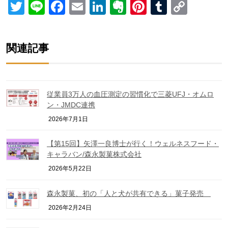
Twitter
Line
Facebook
Email
LinkedIn
Evernote
Pinterest
Tumblr
Copy
Link
関連記事
従業員3万人の血圧測定の習慣化で三菱UFJ・オムロ
ン・JMDC連携
2026年7月1日
【第15回】矢澤一良博士が行く！ウェルネスフード・
キャラバン/森永製菓株式会社
2026年5月22日
森永製菓、初の「人と犬が共有できる」菓子発売
2026年2月24日