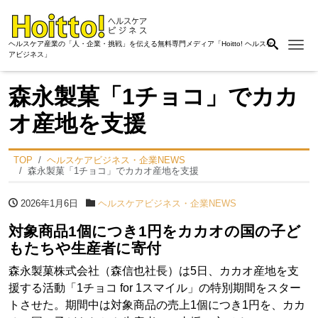
Me
ヘルスケア産業の「人・企業・挑戦」を伝える無料専門メディア「Hoitto! ヘルスケ
アビジネス」
森永製菓「1チョコ」でカカ
オ産地を支援
TOP
ヘルスケアビジネス・企業NEWS
森永製菓「1チョコ」でカカオ産地を支援
2026年1月6日
ヘルスケアビジネス・企業NEWS
対象商品1個につき1円をカカオの国の子ど
もたちや生産者に寄付
森永製菓株式会社（森信也社長）は5日、カカオ産地を支
援する活動「1チョコ for 1スマイル」の特別期間をスター
トさせた。期間中は対象商品の売上1個につき1円を、カカ