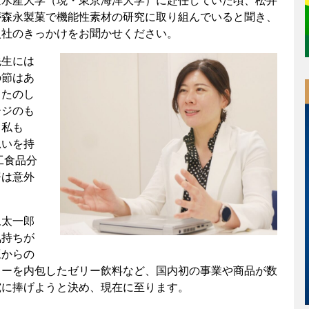
京水産大学（現・東京海洋大学）に赴任していた頃、松井
が森永製菓で機能性素材の研究に取り組んでいると聞き、
入社のきっかけをお聞かせください。
先生には
の節はあ
、たのし
ージのも
。私も
思いを持
工食品分
署は意外
永太一郎
気持ちが
豆からの
ローを内包したゼリー飲料など、国内初の事業や商品が数
究に捧げようと決め、現在に至ります。