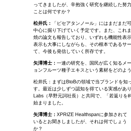
ってきましたが、辛抱強く研究を継続した努
ことは何ですか？
松井氏：
「ピセアタンノール」にはまだまだ
中心に掘り下げていく予定です。また、これ
焼の論文も報告しており、いずれも機能性表
表示も大事にしながらも、その根本であるサ
て、今後も発信していく所存です。
矢澤博士：
一連の研究を、国民が広く知るメ
ョンフルーツ種子エキスという素材をどのよ
松井氏：まずはBtoBの領域で当ブランドを
す。最近は少しずつ認知を得ている実感があり、
Labs（早野元詞社長）と共同で、「若返りを
始まりました。
矢澤博士：
XPRIZE Healthspanに参加されて
いるとお聞きしましたが、それは何でしょう
か？