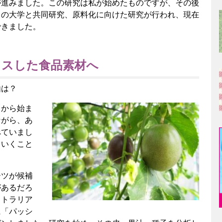
が進みました。この研究は私が始めたものですが、その後
くの大学と共同研究、原料化に向けた研究が行われ、現在
できました。
カスした食品素材へ
由は？
ろから始ま
ながら、あ
べていまし
ていくこと
ーツが候補
があるだろ
ストラリア
に「パッシ