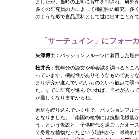
ましたが、当時の上司に背中を押され、研究
多くの研究員の力によって機能性の研究、多
のような形で食品原料として世に出すことが
「サーチュイン」にフォー
矢澤博士：
パッションフルーツに着目した理
松井氏：
数年分の論文や学会誌を調べるとこ
っています。機能性がありそうなものであり
まり研究が進んでいないものという観点で調
た。すでに研究が進んでいれば、当社が入っ
が難しくなりますからね。
素材を絞り込んでいく中で、パッションフル
となりました。「南国の植物には抗酸化機能
う」という仮説と、子供時代を過ごしたオー
で身近な植物だったという理由から、最終的