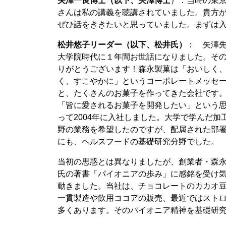
矢澤一良博士（以下、矢澤博士
）：当時の東
さんは私の講義を聴講されていました。貴方
ぜひ話をききたいと思っていました。まずは
松井悠子リーダー（以下、松井氏）
： 矢澤
大学院時代に１年間お世話になりました。そ
りがとうございます！森永製菓は「おいしく
く、すこやかに」というコーポレートメッセ
と、たくさんのお菓子を作ってきた会社です
「皆に愛されるお菓子を開発したい」という
って2004年に入社しました。大学で学んだ加
野の業務を希望したのですが、配属された部
にも、ヘルスフードの基礎研究分野でした。
当初の思惑とは異なりましたが、創業者・森
氏の著書「パイオニアの歩み」に感銘を受け
動きました。当社は、チョコレートのカカオ
一貫製造や飲用ココアの販売、最近ではスト
多くあります。そのパイオニア精神を基礎研