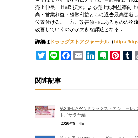
売上伸長、 H&B 拡大による売上総利益率向上など
高・営業利益・経常利益ともに過去最高更新
位置付ける。一方、改善傾向にあるものの物
改善していくのかが大きな課題となる…
詳細は
ドラッグストアジャーナル
（
https://dgs
Twitter
Line
Facebook
Email
LinkedIn
Everno
Pint
T
関連記事
第26回JAPANドラッグストアショーレ
ト／サラヤ編
2026年8月4日