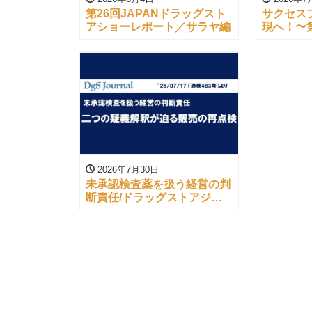
第26回JAPANドラッグスト
サクセス
アショーレポート／サラヤ編
現へ！〜第
ッグスト
2026年7月30日
未承認検査薬を扱う経営の判
断責任/ドラッグストアジャ
ーナル（’26/07/17）より