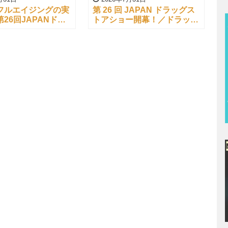
フルエイジングの実
第 26 回 JAPAN ドラッグス
26回JAPANドラ
トアショー開幕！／ドラッグ
アショー開幕！
ストアジャーナル
（’26/07/29）より