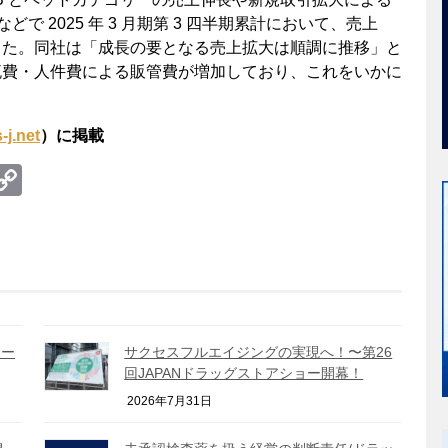
で 2025 年 3 月期第 3 四半期累計において、売上
した。同社は「成長の要となる売上拡大は順調に推移」と
流費・人件費による販管費が増加しており、これをいかに
-j.net
）に掲載
te
erest
umblr
Copy
Link
ポー
サクセスフルエイジングの実現へ！〜第26
回JAPANドラッグストアショー開幕！
2026年7月31日