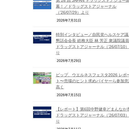
第 26 回 JAPAN ドラッグストアショー
幕！／ドラッグストアジャーナル
（’26/07/29）より
2026年7月31日
特別インタビュー／自民党ヘルスケア議
懇話会会長 総務大臣 林 芳正 衆議院議
ドラッグストアジャーナル（’26/07/10
り
2026年7月29日
ピップ、ウエルネスフェスタ2026 レポ
ト〜売場のヒント求めバイヤーら参加意
高く
2026年7月15日
【レポート】第6回中野健幸どまんなか市
ドラッグストアジャーナル（’26/07/03
り