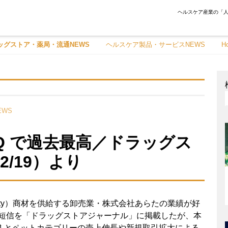
ヘルスケア産業の「人
ッグストア・薬局・流通NEWS
ヘルスケア製品・サービスNEWS
H
WS
Q で過去最⾼／ドラッグス
2/19）より
eauty）商材を供給する卸売業・株式会社あらたの業績が好
期決算の短信を「ドラッグストアジャーナル」に掲載したが、本
B とペットカテゴリーの売上伸長や新規取引拡大による