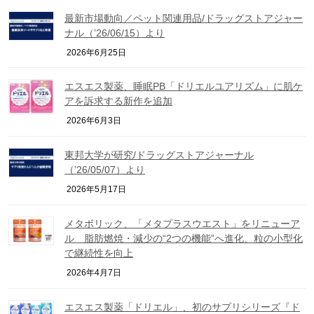
最新市場動向／ペット関連用品/ドラッグストアジャー
ナル（’26/06/15）より
2026年6月25日
エスエス製薬、睡眠PB「ドリエルユアリズム」に肌ケ
アを訴求する新作を追加
2026年6月3日
東邦大学が研究/ドラッグストアジャーナル
（’26/05/07）より
2026年5月17日
メタボリック、「メタプラスウエスト」をリニューア
ル 脂肪燃焼・減少の“2つの機能”へ進化、粒の小型化
で継続性を向上
2026年4月7日
エスエス製薬「ドリエル」、初のサプリシリーズ『ド