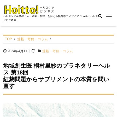
Me
ヘルスケア産業の「人・企業・挑戦」を伝える無料専門メディア「Hoitto! ヘルスケ
アビジネス」
TOP
連載・寄稿・コラム
2024年4月11日
連載・寄稿・コラム
地域創生医 桐村里紗のプラネタリーヘル
ス 第18回
紅麹問題からサプリメントの本質を問い
直す