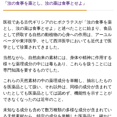
「汝の食事を薬とし、汝の薬は食事とせよ」
医祖である古代ギリシアのヒポクラテスが「汝の食事を薬
とし、汝の薬は食事とせよ」と述べたことに始まり、食品
として摂取する自然の動植物の心身への作用は、アーユル
ベーダや東洋医学、そして西洋医学においても近代まで医
学として珍重されてきました。
当然ながら、自然由来の素材には、身体や精神に作用する
様々な薬理成分の中には毒もあり、これらを扱うことには
専門知識を要するものでした。
これらの天然素材の中の薬理成分を単離し、抽出したもの
を医薬品として扱い、それ以外は、同様の成分が含まれて
いたとしても医薬品としては認めず、機能性を示すことが
できなくなったのは近年のこと。
未知なる成分も含めて数万種類の多様な成分が含まれてい
る天然素材から、特定の成分を単離した医薬品は、確かに