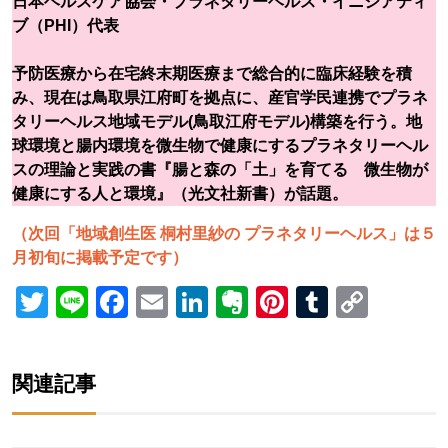
日本ヘルスケア協会・プラネタリーヘルス・イニシアティ
ブ（PHI）代表
予防医療から在宅終末期医療まで総合的に臨床経験を積
み、現在は鳥取県江府町を拠点に、産官学民連携でプラネ
タリーヘルス地域モデル(鳥取江府モデル)構築を行う。地
球環境と腸内環境を微生物で健康にするプラネタリーヘル
スの理論と実践の書『腸と森の「土」を育てる 微生物が
健康にする人と環境』（光文社新書）が話題。
（次回「地域創生医 桐村里紗の プラネタリーヘルス」は５
月初旬に掲載予定です）
Twitter
Line
Facebook
Email
LinkedIn
Evernote
Pinterest
Tumblr
Copy
Link
関連記事