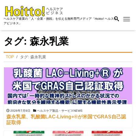
Me
ヘルスケア産業の「人・企業・挑戦」を伝える無料専門メディア「Hoitto! ヘルスケ
アビジネス」
タグ:
森永乳業
TOP
タグ:
森永乳業
2026年7月9日
ヘルスケア製品・サービスNEWS
森永乳業、乳酸菌LAC‑Living+®が米国でGRAS自己認
証取得