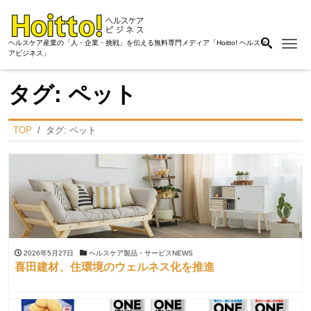
Me
ヘルスケア産業の「人・企業・挑戦」を伝える無料専門メディア「Hoitto! ヘルスケ
アビジネス」
タグ:
ペット
TOP
タグ:
ペット
2026年5月27日
ヘルスケア製品・サービスNEWS
喜田建材、住環境のウェルネス化を推進