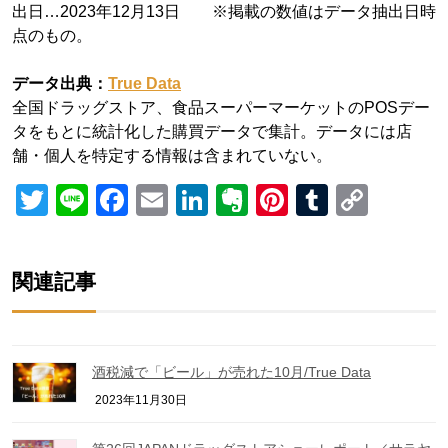
出日…2023年12月13日 ※掲載の数値はデータ抽出日時
点のもの。
データ出典：
True Data
全国ドラッグストア、食品スーパーマーケットのPOSデー
タをもとに統計化した購買データで集計。データには店
舗・個人を特定する情報は含まれていない。
Twitter
Line
Facebook
Email
LinkedIn
Evernote
Pinterest
Tumblr
Copy
Link
関連記事
酒税減で「ビール」が売れた10月/True Data
2023年11月30日