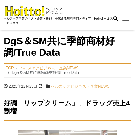
Me
ヘルスケア産業の「人・企業・挑戦」を伝える無料専門メディア「Hoitto! ヘルスケ
アビジネス」
DgS＆SM共に季節商材好
調/True Data
TOP
ヘルスケアビジネス・企業NEWS
DgS＆SM共に季節商材好調/True Data
2023年12月25日
ヘルスケアビジネス・企業NEWS
好調「リップクリーム」、ドラッグ売上4
割増