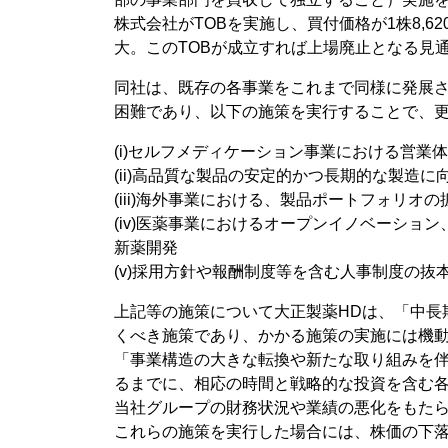
株式会社がTOBを実施し、買付価格が1株8,62
大。このTOBが成立すれば上場廃止となる見
同社は、既存の各事業をこれまで同様に発展
困難であり、以下の施策を実行することで、
(i)セルフメディケーション事業における営業
(ii)高品質な製品の安定的かつ長期的な製造
(iii)海外事業における、製品ポートフォリオ
(iv)医薬事業におけるオープンイノベーショ
新薬開発
(v)採用方針や報酬制度等を含む人事制度の抜
上記等の施策について大正製薬HDは、「中長
くべき施策であり、かかる施策の実施には機
「事業構造の大きな転換や新たな取り組みを
るまでに、相応の時間と戦略的な投資を含む
当社グループの財務状況や業績の悪化をもた
これらの施策を実行した場合には、株価の下