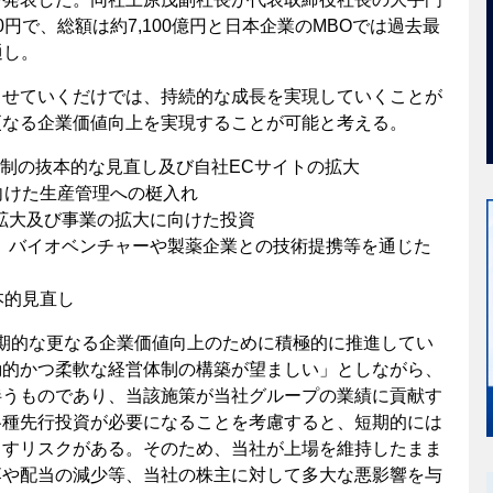
0円で、総額は約7,100億円と日本企業のMBOでは過去最
通し。
させていくだけでは、持続的な成長を実現していくことが
更なる企業価値向上を実現することが可能と考える。
体制の抜本的な見直し及び自社ECサイトの拡大
に向けた生産管理への梃入れ
の拡大及び事業の拡大に向けた投資
ン、バイオベンチャーや製薬企業との技術提携等を通じた
本的見直し
期的な更なる企業価値向上のために積極的に推進してい
動的かつ柔軟な経営体制の構築が望ましい」としながら、
伴うものであり、当該施策が当社グループの業績に貢献す
各種先行投資が必要になることを考慮すると、短期的には
らすリスクがある。そのため、当社が上場を維持したまま
落や配当の減少等、当社の株主に対して多大な悪影響を与