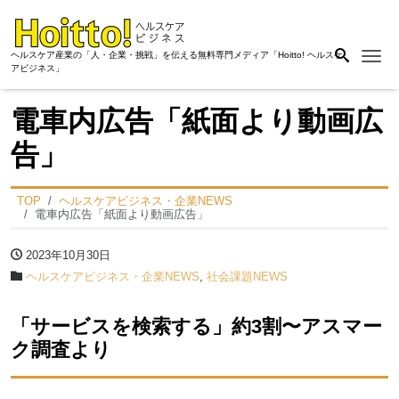
Me
ヘルスケア産業の「人・企業・挑戦」を伝える無料専門メディア「Hoitto! ヘルスケ
アビジネス」
電車内広告「紙面より動画広
告」
TOP
ヘルスケアビジネス・企業NEWS
電車内広告「紙面より動画広告」
2023年10月30日
ヘルスケアビジネス・企業NEWS
,
社会課題NEWS
「サービスを検索する」約3割〜アスマー
ク調査より