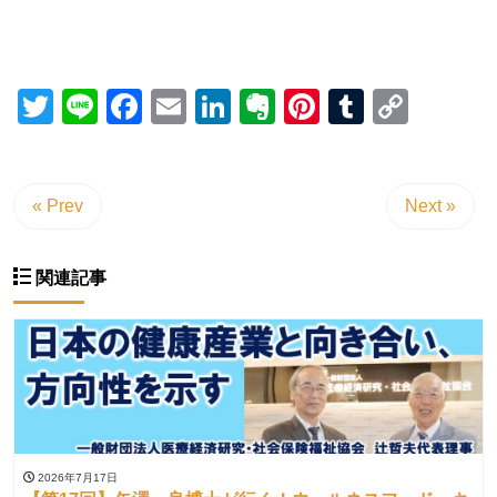
Twitter
Line
Facebook
Email
LinkedIn
Evernote
Pinterest
Tumblr
Copy
Link
« Prev
Next »
関連記事
2026年7月17日