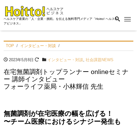
Me
ヘルスケア産業の「人・企業・挑戦」を伝える無料専門メディア「Hoitto! ヘルスケ
アビジネス」
TOP
インタビュー・対談
2023年5月8日
インタビュー・対談
,
社会課題NEWS
在宅無菌調剤トップランナー onlineセミナ
ー 講師インタビュー
フォーライフ薬局・小林輝信 先生
無菌調剤が在宅医療の幅を広げる！
〜チーム医療におけるシナジー発生も