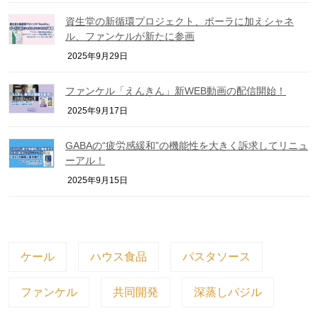
資生堂の新循環プロジェクト、ポーラに加えシャネ
ル、ファンケルが新たに参画
2025年9月29日
ファンケル「えんきん」新WEB動画の配信開始！
2025年9月17日
GABAの“疲労感緩和”の機能性を大きく訴求してリニュ
ーアル！
2025年9月15日
ケール
ハウス食品
パスタソース
ファンケル
共同開発
深蒸しバジル