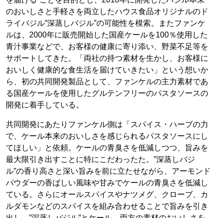
のおいしさと手軽さを両立したハウス食品オリジナルのド
ライバジル”深蒸しバジル”の可能性を模索。またファンケ
ルは、2000年に販売開始した国産ケールを100％使用した
青汁事業などで、お客様の健康に寄り添い、野菜不足等を
サポートしてきた。「両社の持つ素材を生かし、お客様に
おいしく健康的な食生活を届けていきたい」という想いか
ら、初の共同開発製品として、ファンケルの主力素材であ
る国産ケールを使用したグルテンフリーのパスタソースの
開発に着手している。
共同開発にあたりファンケル側は「スパイス・ハーブの力
で、ケール本来のおいしさを感じられるパスタソースにし
てほしい」と依頼。ケールの青臭さを低減しつつ、旨みを
最大限引き出すことに特にこだわったた。”深蒸しバジ
ル”の香り高さと深い旨みを前に立たせながら、アーモンド
パウダーの香ばしい風味や甘みでケールの青臭さを低減し
ている。さらにオールスパイスやナツメグ、クローブ、カ
ルダモンなどのスパイスを組み合わせることで旨みを引き
出し、”深蒸しバジル”とケール、両方の素材のおいしさを