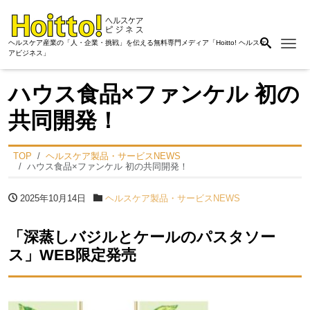
Me
ヘルスケア産業の「人・企業・挑戦」を伝える無料専門メディア「Hoitto! ヘルスケ
アビジネス」
ハウス食品×ファンケル 初の
共同開発！
TOP
ヘルスケア製品・サービスNEWS
ハウス食品×ファンケル 初の共同開発！
2025年10月14日
ヘルスケア製品・サービスNEWS
「深蒸しバジルとケールのパスタソー
ス」WEB限定発売