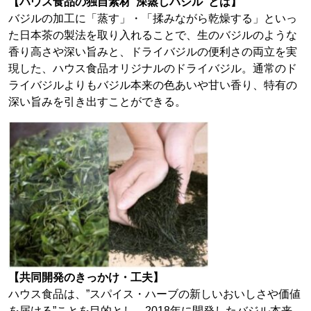
【ハウス食品の独自素材”深蒸しバジル”とは】
バジルの加工に「蒸す」・「揉みながら乾燥する」といっ
た日本茶の製法を取り入れることで、生のバジルのような
香り高さや深い旨みと、ドライバジルの便利さの両立を実
現した、ハウス食品オリジナルのドライバジル。通常のド
ライバジルよりもバジル本来の色あいや甘い香り、特有の
深い旨みを引き出すことができる。
【共同開発のきっかけ・工夫】
ハウス食品は、”スパイス・ハーブの新しいおいしさや価値
を届ける”ことを目的とし、2018年に開発したバジル本来