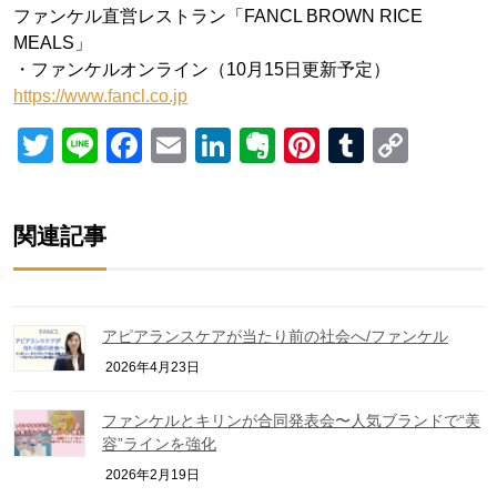
ファンケル直営レストラン「FANCL BROWN RICE
MEALS」
・ファンケルオンライン（10月15日更新予定）
https://www.fancl.co.jp
Twitter
Line
Facebook
Email
LinkedIn
Evernote
Pinterest
Tumblr
Copy
Link
関連記事
アピアランスケアが当たり前の社会へ/ファンケル
2026年4月23日
ファンケルとキリンが合同発表会〜人気ブランドで“美
容”ラインを強化
2026年2月19日