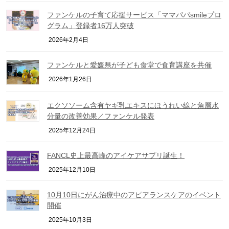
ファンケルの子育て応援サービス「ママパパsmileプロ
グラム」登録者16万人突破
2026年2月4日
ファンケルと愛媛県が子ども食堂で食育講座を共催
2026年1月26日
エクソソーム含有ヤギ乳エキスにほうれい線と角層水
分量の改善効果／ファンケル発表
2025年12月24日
FANCL史上最高峰のアイケアサプリ誕生！
2025年12月10日
10月10日にがん治療中のアピアランスケアのイベント
開催
2025年10月3日