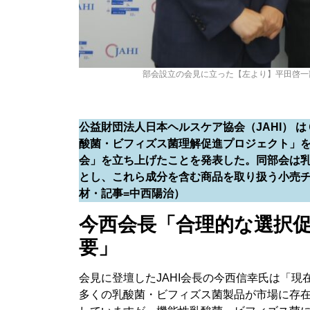
部会設立の会見に立った【左より】平田啓一
公益財団法人日本ヘルスケア協会（JAHI）
酸菌・ビフィズス菌理解促進プロジェクト」
会」を立ち上げたことを発表した。同部会は
とし、これら成分を含む商品を取り扱う小売
材・記事=中西陽治）
今西会長「合理的な選択
要」
会見に登壇したJAHI会長の今西信幸氏は「現
多くの乳酸菌・ビフィズス菌製品が市場に存