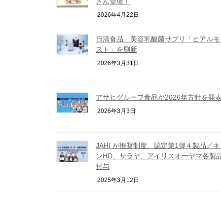
さん登壇！
2026年4月22日
日清食品、美容乳酸菌サプリ「ヒアルモ
スト」を刷新
2026年3月31日
アサヒグループ食品が2026年方針を発
2026年3月3日
JAHI が推奨制度、認定第1弾４製品／キ
ンHD、サラヤ、アイリスオーヤマ各製
付与
2025年3月12日