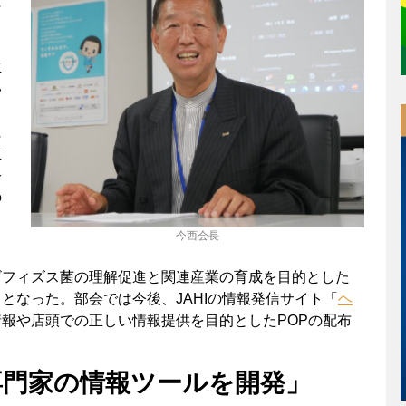
に
ま
と
生
い
、
に
主
公
の
今西会長
ビフィズス菌の理解促進と関連産業の育成を目的とした
となった。部会では今後、JAHIの情報発信サイト「
ヘ
報や店頭での正しい情報提供を目的としたPOPの配布
専門家の情報ツールを開発」