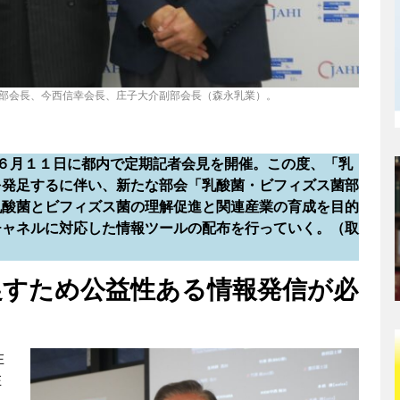
部会長、今西信幸会長、庄子大介副部会長（森永乳業）。
 は６月１１日に都内で定期記者会見を開催。この度、「乳
を発足するに伴い、新たな部会「乳酸菌・ビフィズス菌部
乳酸菌とビフィズス菌の理解促進と関連産業の育成を目的
チャネルに対応した情報ツールの配布を行っていく。（取
促すため公益性ある情報発信が必
在
在