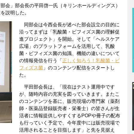
部会」部会長の平田啓一氏（キリンホールディングス）
性を説明した。
同部会は今西会長が述べた部会設立の目的に
沿ってまずは「乳酸菌・ビフィズス菌の理解促
進プロジェクト」を開始。そして「ヘルスケア
広場」のプラットフォームを活用して、乳酸
菌・ビフィズス菌の知識、機能の違いについて
の情報発信を行う「
正しく知ろう！乳酸菌・ビ
フィズス菌
」のコンテンツ配信をスタートし
た。
平田部会長は、「現在はテスト運用中です
が、随時内容の充実を図っていきます。またこ
のコンテンツを基に、販売現場の専門家（薬剤
師・医薬品登録販売者・栄養士）の皆さんが生
活者に情報提供しやすくするPOPや冊子の配布
も行っていく予定で、今年度中には販売現場で
活用されることを目指します」と先を見据え