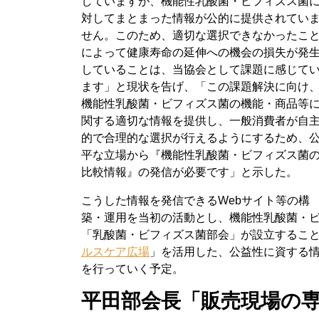
していますが、機能性乳酸菌・ビフィズス菌
対してまとまった情報が公的に提供されてい
せん。このため、適切な選択できなかったこ
によって健康寿命の延伸への機会の損失が発
していることは、当協会として課題に感じて
ます」と現状を告げ、「この課題解決に向け
機能性乳酸菌・ビフィズス菌の機能・商品等
関する適切な情報を提供し、一般消費者が自
的で合理的な選択が行えるようにするため、
平な立場から『機能性乳酸菌・ビフィズス菌
比較情報』の発信が必要です」と示した。
こうした情報を発信できるWebサイト等の構
築・運用を当初の活動とし、機能性乳酸菌・
「乳酸菌・ビフィズス菌部会」が設立すること
ルスケア広場
」を活用した、公益性に資する情
を行っていく予定。
平田部会長「販売現場の