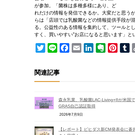
が参加。「菌株は多種多様にあり、ど
れだけの情報を発信できるか。大変だと思う
らは「店頭では乳酸菌などの情報提供手段が
る。公益性のある情報を集約して、ツールとし
すく、買いやすい”お店になると思います」と
Twitter
Line
Facebook
Email
LinkedIn
Everno
Pint
T
関連記事
森永乳業、乳酸菌LAC‑Living+®が米国
GRAS自己認証取得
2026年7月9日
【レポート】ビヒダス新CM発表会に蒼