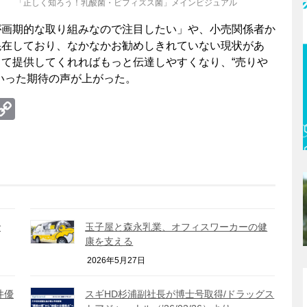
「正しく知ろう！乳酸菌・ビフィズス菌」メインビジュアル
が画期的な取り組みなので注目したい」や、小売関係者か
混在しており、なかなかお勧めしきれていない現状があ
て提供してくれればもっと伝達しやすくなり、“売りや
いった期待の声が上がった。
te
erest
umblr
Copy
Link
で
玉子屋と森永乳業、オフィスワーカーの健
康を支える
2026年5月27日
井優
スギHD杉浦副社長が博士号取得/ドラッグス