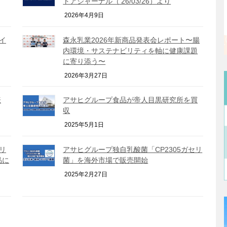
トアジャーナル（’26/03/26）より
2026年4月9日
イ
森永乳業2026年新商品発表会レポート〜腸
内環境・サステナビリティを軸に健康課題
に寄り添う〜
2026年3月27日
表
アサヒグループ食品が帝人目黒研究所を買
収
2025年5月1日
リ
アサヒグループ独自乳酸菌「CP2305ガセリ
品に
菌」を海外市場で販売開始
2025年2月27日