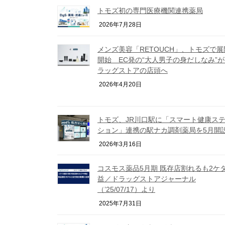
トモズ初の専門医療機関連携薬局
2026年7月28日
メンズ美容「RETOUCH」、トモズで展
開始 EC発の“大人男子の身だしなみ”
ラッグストアの店頭へ
2026年4月20日
トモズ、JR川口駅に「スマート健康ス
ション」連携の駅ナカ調剤薬局を5月開
2026年3月16日
コスモス薬品5⽉期 既存店割れるも2ケ
益／ドラッグストアジャーナル
（’25/07/17）より
2025年7月31日