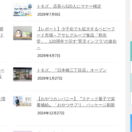
トモズ、店長ら520人にマナー検定
2026年7月9日
開
【レポート】少子化でも拡大するベビーフ
がド
ード市場～アサヒグループ食品「和光
堂」、120周年で示す“育児インフラ”の進化
～
2026年4月7日
テー
トモズ、『日本橋三丁目店』オープン
設
2026年1月27日
タ増
【おやつカンパニー】〝スナック菓子で栄
養補給〟「おやつサプリ」パッケージ刷新
2024年12月27日