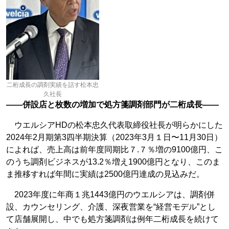
二桁成長の調剤実績を話す松本忠
久社長
――併設店と枚数の増加で処方箋調剤部門が二桁成長――
ウエルシアHDの松本忠久代表取締役社長が明らかにした
2024年2月期第3四半期決算（2023年3月１日〜11月30日）
によれば、売上高は前年度同期比７.７％増の9100億円、こ
のうち調剤ビジネスが13.2％増え1900億円となり、このま
ま推移すれば年間に実績は2500億円達成の見込みだ。
2023年度に年商１兆1443億円のウエルシアは、調剤併
設、カウンセリング、介護、深夜営業を“経営モデル”とし
て店舗展開し、中でも処方箋調剤は例年二桁成長を続けて