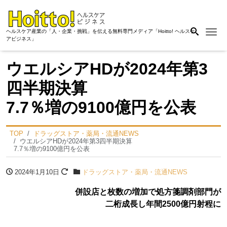
Me
ヘルスケア産業の「人・企業・挑戦」を伝える無料専門メディア「Hoitto! ヘルスケ
アビジネス」
ウエルシアHDが2024年第3
四半期決算
7.7％増の9100億円を公表
TOP
ドラッグストア・薬局・流通NEWS
ウエルシアHDが2024年第3四半期決算
7.7％増の9100億円を公表
2024年1月10日
ドラッグストア・薬局・流通NEWS
併設店と枚数の増加で処方箋調剤部門が
二桁成長し年間2500億円射程に