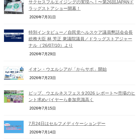
サクセスフルエイジングの実現へ！〜第26回JAPANド
ラッグストアショー開幕！
2026年7月31日
特別インタビュー／自民党ヘルスケア議員懇話会会長
総務大臣 林 芳正 衆議院議員／ドラッグストアジャー
ナル（’26/07/10）より
2026年7月29日
イオン・ウエルシアが「からサポ」開始
2026年7月23日
ピップ、ウエルネスフェスタ2026 レポート〜売場のヒ
ント求めバイヤーら参加意識高く
2026年7月15日
7月24日はセルフメディケーションデー
2026年7月14日