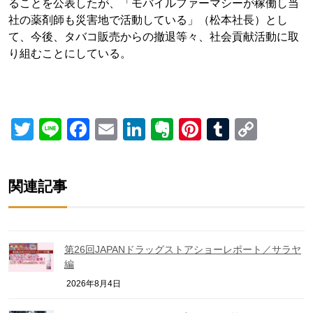
ることを公表したが、「モバイルファーマシーが稼働し当
社の薬剤師も災害地で活動している」（松本社長）とし
て、今後、タバコ販売からの撤退等々、社会貢献活動に取
り組むことにしている。
Twitter
Line
Facebook
Email
LinkedIn
Evernote
Pinterest
Tumblr
Copy
Link
関連記事
第26回JAPANドラッグストアショーレポート／サラヤ
編
2026年8月4日