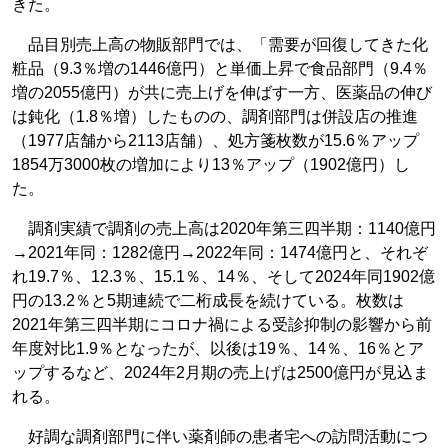
きた。
品目別売上高の物販部門では、「需要が回復してきた化
粧品（9.3％増の1446億円）と単価上昇で食品部門（9.4％
増の2055億円）が共に売上げを伸ばす一方、医薬品の伸び
は鈍化（1.8％増）したものの、調剤部門は併設店の推進
（1977店舗から2113店舗）、処方箋枚数が15.6％アップ
1854万3000枚の増加により13％アップ（1902億円）し
た。
調剤実績で調剤の売上高は2020年第三四半期：1140億円
→2021年同：1282億円→2022年同：1474億円と、それぞ
れ19.7％、12.3％、15.1％、14％、そして2024年同1902億
円の13.2％と5期連続で二桁成長を続けている。枚数は
2021年第三四半期にコロナ禍による受診抑制の影響から前
年度対比1.9％となったが、以後は19％、14％、16％とア
ップするなど、2024年2月期の売上げは2500億円が見込ま
れる。
好調な調剤部門に伴い薬剤師の患者宅への訪問活動につ