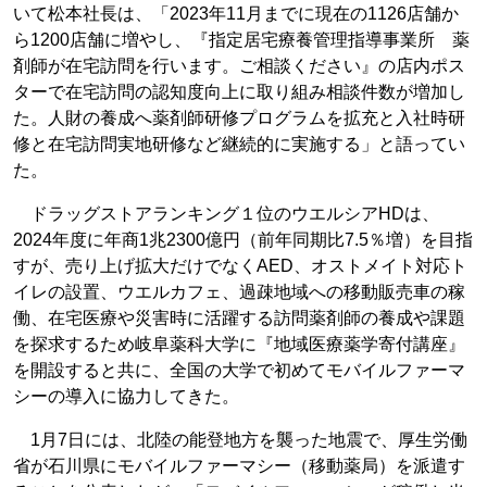
いて松本社長は、「2023年11月までに現在の1126店舗か
ら1200店舗に増やし、『指定居宅療養管理指導事業所 薬
剤師が在宅訪問を行います。ご相談ください』の店内ポス
ターで在宅訪問の認知度向上に取り組み相談件数が増加し
た。人財の養成へ薬剤師研修プログラムを拡充と入社時研
修と在宅訪問実地研修など継続的に実施する」と語ってい
た。
ドラッグストアランキング１位のウエルシアHDは、
2024年度に年商1兆2300億円（前年同期比7.5％増）を目指
すが、売り上げ拡大だけでなくAED、オストメイト対応ト
イレの設置、ウエルカフェ、過疎地域への移動販売車の稼
働、在宅医療や災害時に活躍する訪問薬剤師の養成や課題
を探求するため岐阜薬科大学に『地域医療薬学寄付講座』
を開設すると共に、全国の大学で初めてモバイルファーマ
シーの導入に協力してきた。
1月7日には、北陸の能登地方を襲った地震で、厚生労働
省が石川県にモバイルファーマシー（移動薬局）を派遣す