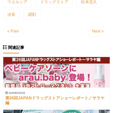
ウエルシア
ドラッグストア
松本忠久
決算
調剤
« Prev
Next »
関連記事
2026年8月4日
第26回JAPANドラッグストアショーレポート／サラヤ
編