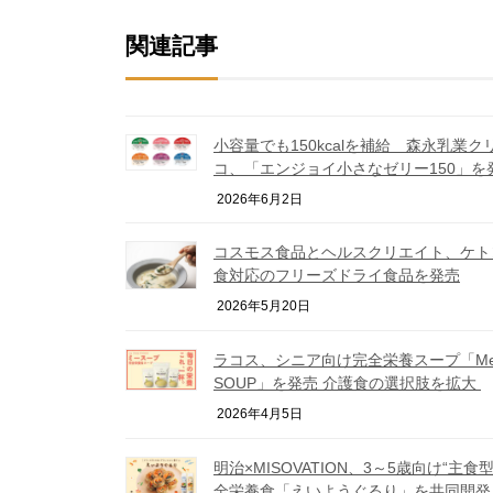
関連記事
小容量でも150kcalを補給 森永乳業ク
コ、「エンジョイ小さなゼリー150」を
2026年6月2日
コスモス食品とヘルスクリエイト、ケト
食対応のフリーズドライ食品を発売
2026年5月20日
ラコス、シニア向け完全栄養スープ「M
SOUP」を発売 介護食の選択肢を拡大
2026年4月5日
明治×MISOVATION、3～5歳向け“主食型
全栄養食「えいようぐるり」を共同開発