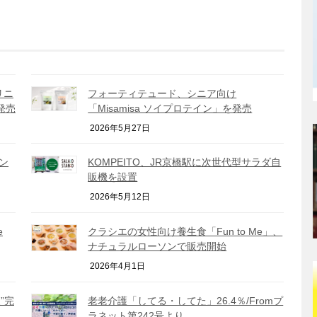
リニ
フォーティテュード、シニア向け
発売
「Misamisa ソイプロテイン」を発売
2026年5月27日
ン
KOMPEITO、JR京橋駅に次世代型サラダ自
販機を設置
2026年5月12日
e
クラシエの女性向け養生食「Fun to Me」、
ナチュラルローソンで販売開始
2026年4月1日
”完
老老介護「してる・してた」26.4％/Fromプ
ラネット第242号より