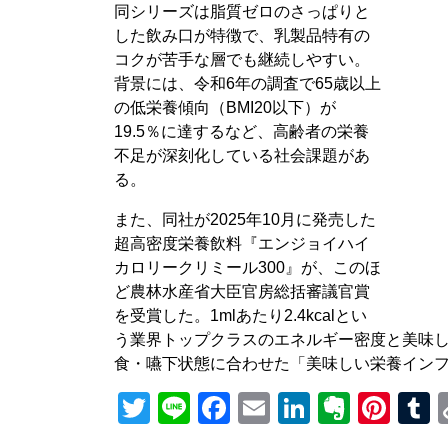
同シリーズは脂質ゼロのさっぱりと
した飲み口が特徴で、乳製品特有の
コクが苦手な層でも継続しやすい。
背景には、令和6年の調査で65歳以上
の低栄養傾向（BMI20以下）が
19.5％に達するなど、高齢者の栄養
不足が深刻化している社会課題があ
る。
また、同社が2025年10月に発売した
超高密度栄養飲料『エンジョイハイ
カロリークリミール300』が、このほ
ど農林水産省大臣官房総括審議官賞
を受賞した。1mlあたり2.4kcalとい
う業界トップクラスのエネルギー密度と美味
食・嚥下状態に合わせた「美味しい栄養イン
Twitter
Line
Facebook
Email
LinkedIn
Everno
Pint
T