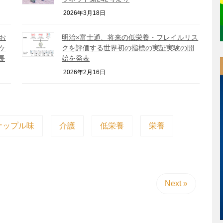
2026年3月18日
お
明治×富士通、将来の低栄養・フレイルリス
ケ
クを評価する世界初の指標の実証実験の開
長
始を発表
2026年2月16日
ナップル味
介護
低栄養
栄養
Next »