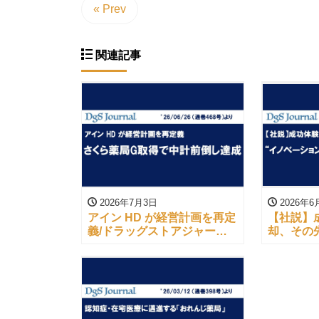
« Prev
関連記事
2026年7月3日
2026年6
アイン HD が経営計画を再定
【社説】
義/ドラッグストアジャーナ
却、その
ル（’26/06/26）より
ッグスト
（’26/06