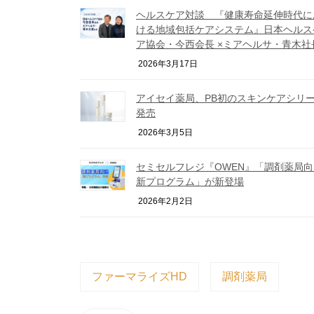
ヘルスケア対談 『健康寿命延伸時代に
ける地域包括ケアシステム』日本ヘルス
ア協会・今西会長 ×ミアヘルサ・青木社
2026年3月17日
アイセイ薬局、PB初のスキンケアシリ
発売
2026年3月5日
セミセルフレジ『OWEN』「調剤薬局向
新プログラム」が新登場
2026年2月2日
ファーマライズHD
調剤薬局