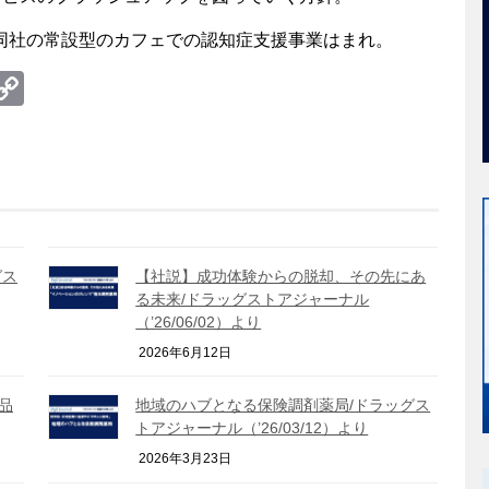
、同社の常設型のカフェでの認知症支援事業はまれ。
te
erest
umblr
Copy
Link
グス
【社説】成功体験からの脱却、その先にあ
る未来/ドラッグストアジャーナル
（’26/06/02）より
2026年6月12日
品
地域のハブとなる保険調剤薬局/ドラッグス
トアジャーナル（’26/03/12）より
2026年3月23日