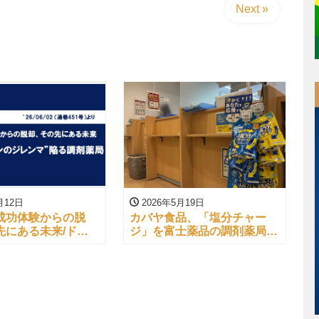
Next »
月12日
2026年5月19日
成功体験からの脱
カバヤ食品、「塩分チャー
先にある未来/ドラ
ジ」を富士薬品の調剤薬局約
アジャーナル
100店舗で販売開始
/02）より