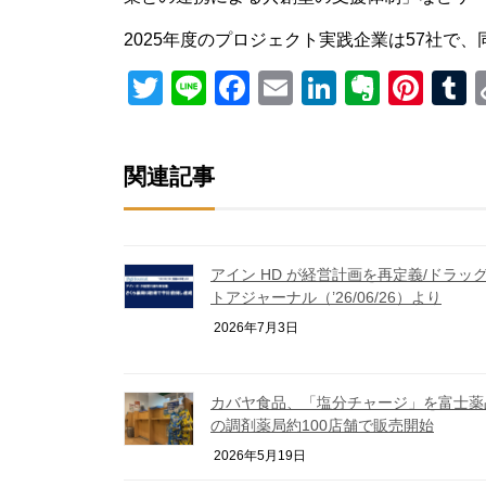
2025年度のプロジェクト実践企業は57社で
Twitter
Line
Facebook
Email
LinkedIn
Everno
Pint
T
関連記事
アイン HD が経営計画を再定義/ドラッ
トアジャーナル（’26/06/26）より
2026年7月3日
カバヤ食品、「塩分チャージ」を富士薬
の調剤薬局約100店舗で販売開始
2026年5月19日