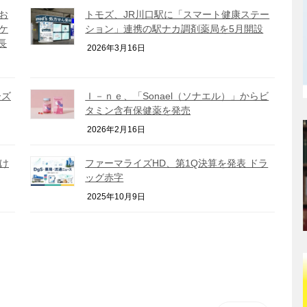
お
トモズ、JR川口駅に「スマート健康ステー
ケ
ション」連携の駅ナカ調剤薬局を5月開設
長
2026年3月16日
ーズ
Ｉ－ｎｅ、「Sonael（ソナエル）」からビ
タミン含有保健薬を発売
2026年2月16日
け
ファーマライズHD、第1Q決算を発表 ドラ
ッグ赤字
2025年10月9日