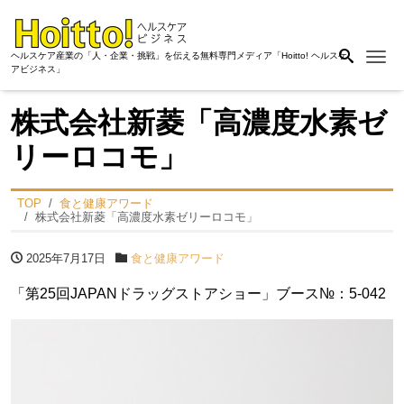
Me
ヘルスケア産業の「人・企業・挑戦」を伝える無料専門メディア「Hoitto! ヘルスケ
アビジネス」
株式会社新菱「高濃度水素ゼ
リーロコモ」
TOP
食と健康アワード
株式会社新菱「高濃度水素ゼリーロコモ」
2025年7月17日
食と健康アワード
「第25回JAPANドラッグストアショー」ブース№：5-042