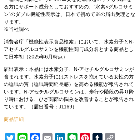
る方にサポート成分としておすすめの、“水素×グルコサミ
ン”のダブル機能性表示は、日本で初めて※の届出受理とな
ります。
※当社調べ
消費者庁「機能性表示食品検索」において、水素分子とN-
アセチルグルコサミンを機能性関与成分名とする商品とし
て日本初（2025年6月時点）
届出表示：本品には水素分子、N-アセチルグルコサミンが
含まれます。水素分子にはストレスを抱えている女性の方
の睡眠の質（睡眠時間延長感）を高める機能が報告されて
います。N-アセチルグルコサミンは、歩行や階段の昇り降
り時における、ひざ関節の悩みを改善することが報告され
ています。（届出番号：J1169）
商品詳細
Twitter
Line
Facebook
Email
LinkedIn
Evernote
Pinterest
Tumblr
Copy