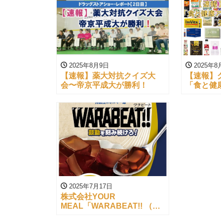
2025年8月9日
2025年8
【速報】薬大対抗クイズ大
【速報】
会〜帝京平成大が勝利！
「食と健康
ノミネー
2025年7月17日
株式会社YOUR
MEAL「WARABEAT!! （黒
糖わらび風・ゆずわらび