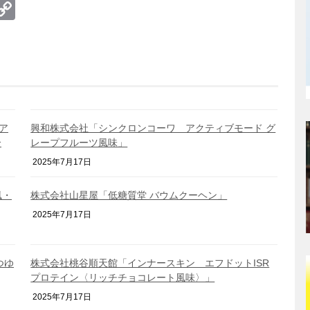
te
erest
umblr
Copy
Link
ア
興和株式会社「シンクロンコーワ アクティブモード グ
介
レープフルーツ風味」
2025年7月17日
風・
株式会社山星屋「低糖質堂 バウムクーヘン」
2025年7月17日
つゆ
株式会社桃谷順天館「インナースキン エフドットISR
プロテイン〈リッチチョコレート風味〉」
2025年7月17日