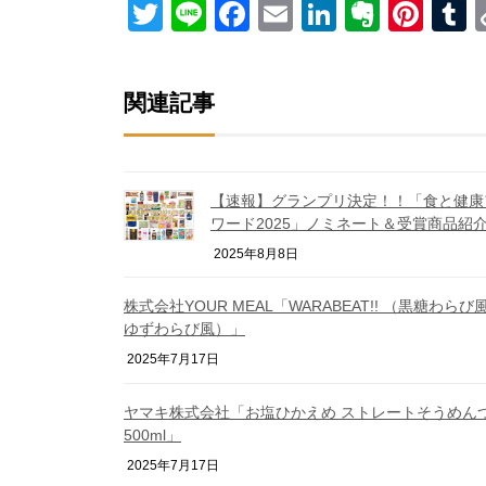
Twitter
Line
Facebook
Email
LinkedIn
Everno
Pint
T
関連記事
【速報】グランプリ決定！！「食と健康
ワード2025」ノミネート＆受賞商品紹
2025年8月8日
株式会社YOUR MEAL「WARABEAT!! （黒糖わらび
ゆずわらび風）」
2025年7月17日
ヤマキ株式会社「お塩ひかえめ ストレートそうめん
500ml」
2025年7月17日