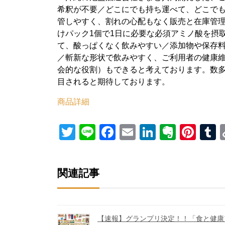
希釈が不要／どこにでも持ち運べて、どこで
管しやすく、割れの心配もなく販売と在庫管
けパック1個で1日に必要な必須アミノ酸を摂
て、酸っぱくなく飲みやすい／添加物や保存料は
／斬新な形状で飲みやすく、ご利用者の健康維
会的な役割）もできると考えております。数
目されると期待しております。
商品詳細
Twitter
Line
Facebook
Email
LinkedIn
Everno
Pint
T
関連記事
【速報】グランプリ決定！！「食と健康