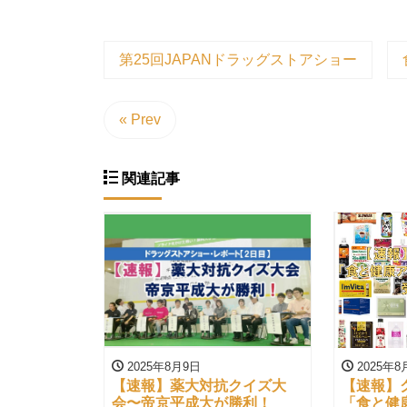
第25回JAPANドラッグストアショー
« Prev
関連記事
2025年8月9日
2025年8
【速報】薬大対抗クイズ大
【速報】
会〜帝京平成大が勝利！
「食と健康