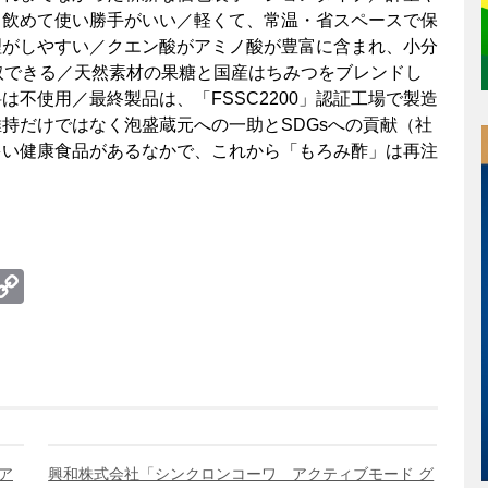
も飲めて使い勝手がいい／軽くて、常温・省スペースで保
理がしやすい／クエン酸がアミノ酸が豊富に含まれ、小分
取できる／天然素材の果糖と国産はちみつをブレンドし
不使用／最終製品は、「FSSC2200」認証工場で製造
持だけではなく泡盛蔵元への一助とSDGsへの貢献（社
多い健康食品があるなかで、これから「もろみ酢」は再注
te
erest
umblr
Copy
Link
ア
興和株式会社「シンクロンコーワ アクティブモード グ