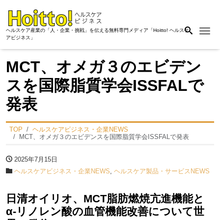
Me
ヘルスケア産業の「人・企業・挑戦」を伝える無料専門メディア「Hoitto! ヘルスケ
アビジネス」
MCT、オメガ３のエビデン
スを国際脂質学会ISSFALで
発表
TOP
ヘルスケアビジネス・企業NEWS
MCT、オメガ３のエビデンスを国際脂質学会ISSFALで発表
2025年7月15日
ヘルスケアビジネス・企業NEWS
,
ヘルスケア製品・サービスNEWS
日清オイリオ、MCT脂肪燃焼亢進機能と
α-リノレン酸の血管機能改善について世