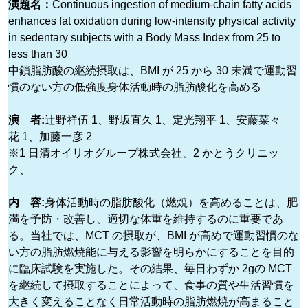
演題名：
Continuous ingestion of medium-chain fatty acids
enhances fat oxidation during low-intensity physical activity
in sedentary subjects with a Body Mass Index from 25 to
less than 30
中鎖脂肪酸の継続摂取は、BMI が 25 から 30 未満で運動習
慣のない方の低強度身体活動時の脂肪酸化を高める
演 者:
辻野祥伍 1、野坂直久 1、定光翔平 1、安藤菜々
花 1、加藤一彦 2
※1 日清オイリオグループ株式会社、2 かとうクリニッ
ク、
内 容:
身体活動時の脂肪酸化（燃焼）を高めることは、肥
満を予防・改善し、適切な体重を維持するのに重要であ
る。当社では、MCT の摂取が、BMI が高めで運動習慣のな
い方の脂肪燃焼能に与える影響を明らかにすることを目的
に臨床試験を実施した。その結果、毎日わずか 2gの MCT
を継続して摂取することによって、食事の質や生活習慣を
大きく変えることなく日常活動時の脂肪燃焼が高まること