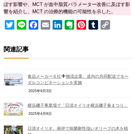
ぼす影響や、MCT が血中脂質パラメーター改善に及ぼす影
響を紹介し、MCT の治療的機能の可能性を示した。
Twitter
Line
Facebook
Email
LinkedIn
Evernote
Pinterest
Tumblr
Copy
Link
関連記事
食品メーカー６社
物流企業、道内の共同配送でモー
ダルコンビネーションを実施
2025年9月3日
横浜磯子事業場で「日清オイリオ横浜磯子春まつり」
2025年4月8日
日清オイリオ、南伊で病菌耐性強いオリーブの木を植