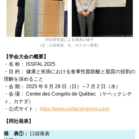
同社研究員による発表の様子
（左：口頭発表、右：ポスター発表）
【学会大会の概要】
・名 称： ISSFAL 2025
・目 的： 健康と疾病における食事性脂肪酸と脂質の役割の
理解を深めること
・会 期： 2025 年 6 月 29 日（日）～7 月 2 日（水）
・会 場： Centre des Congrès de Québec （ケベックシテ
ィ、カナダ）
・公式サイト：
https://www.issfalcongress.com/
【同社発表】
発 表①：
口頭発表