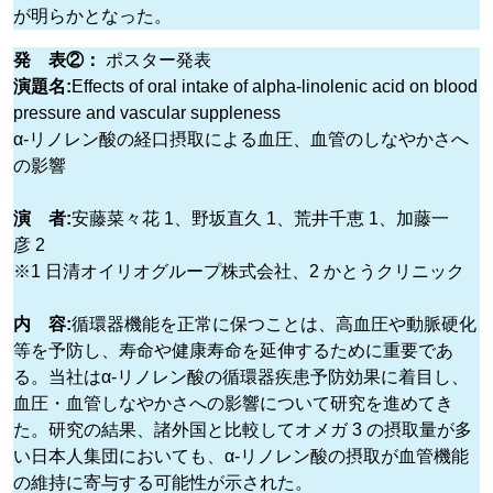
が明らかとなった。
発 表②：
ポスター発表
演題名:
Effects of oral intake of alpha-linolenic acid on blood
pressure and vascular suppleness
α-リノレン酸の経口摂取による血圧、血管のしなやかさへ
の影響
演 者:
安藤菜々花 1、野坂直久 1、荒井千恵 1、加藤一
彦 2
※1 日清オイリオグループ株式会社、2 かとうクリニック
内 容:
循環器機能を正常に保つことは、高血圧や動脈硬化
等を予防し、寿命や健康寿命を延伸するために重要であ
る。当社はα-リノレン酸の循環器疾患予防効果に着目し、
血圧・血管しなやかさへの影響について研究を進めてき
た。研究の結果、諸外国と比較してオメガ 3 の摂取量が多
い日本人集団においても、α-リノレン酸の摂取が血管機能
の維持に寄与する可能性が示された。