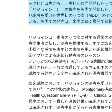
ック社）は先ごろ、、両社が共同開発したうつ病
「リジョイン」）」の販売を英国で開始した。
り認可を受けた世界初のうつ病（MDD）のデジ
いる。英国での発売は、米国に続く展開で欧
リジョインは、患者のうつ病に対する通常の
療従事者に新しい治療を提供する。すでに臨
①様々な感情を表す顔の表情を用いた認知機
②アプリによる認知行動療法のレッスン、
という2つの治療法を組み合わせた6週間の治
設計された。一般に流通しているウェルネス
試験で有効性と安全性が確認された医療機器
臨床試験において、リジョインの治療を受け
1
ており
、この症状の改善は、Montgomery-Åsberg 
Health Questionnaire-9（PHQ-9）、Clinica
尺度において一貫した改善効果が確認されて
は確認されず、治療中止に至った有害事象や