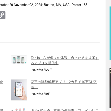
ctober 29-November 02, 2024; Boston, MA, USA. Poster 185.
te
erest
umblr
Copy
Link
Tabilo、AIが個々の体調に合った旅を提案す
るアプリを提供中
2026年5月27日
全
花王の姿勢解析アプリ、2カ月で10万DL突
破
2026年3月9日
関
明治×富士通、将来の低栄養・フレイルリス