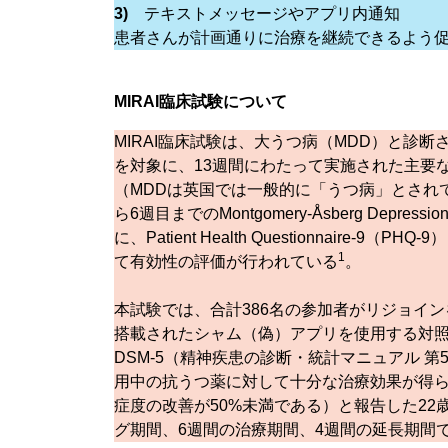
3)
テキストメッセージやアプリ内通知
患者さんが計画通りに治療を継続できるよう
MIRAI臨床試験について
MIRAI臨床試験は、大うつ病（MDD）と診
を対象に、13週間にわたって実施された主要
（MDDは英国では一般的に「うつ病」とされ
ら6週目までのMontgomery-Åsberg Depres
に、Patient Health Questionnaire-9（PHQ-9）
1
て有効性の評価が行われている
。
本試験では、合計386名の参加者がリジョイン
搭載されたシャム（偽）アプリを使用する対照
DSM-5（精神疾患の診断・統計マニュアル 
用中の抗うつ薬に対して十分な治療効果が得
症度の改善が50%未満である）と報告した22
グ期間、6週間の治療期間、4週間の延長期間