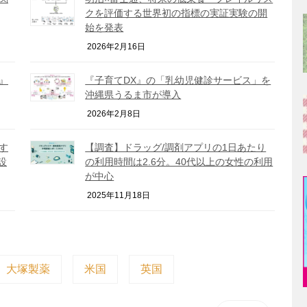
クを評価する世界初の指標の実証実験の開
始を発表
2026年2月16日
）』
『子育てDX』の「乳幼児健診サービス」を
沖縄県うるま市が導入
2026年2月8日
す
【調査】ドラッグ/調剤アプリの1日あたり
設
の利用時間は2.6分。40代以上の女性の利用
が中心
2025年11月18日
大塚製薬
米国
英国