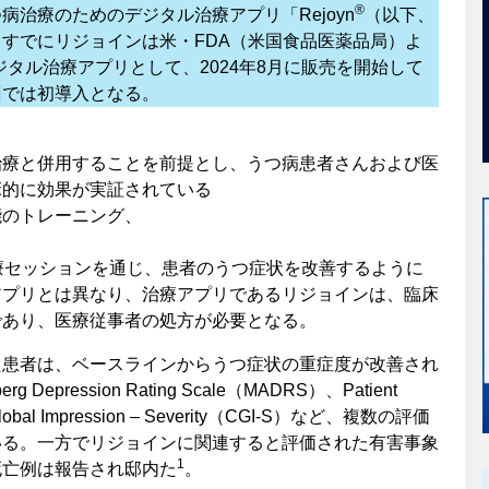
®
治療のためのデジタル治療アプリ「Rejoyn
（以下、
すでにリジョインは米・FDA（米国食品医薬品局）よ
タル治療アプリとして、2024年8月に販売を開始して
州では初導入となる。
治療と併用することを前提とし、うつ病患者さんおよび医
床的に効果が実証されている
能のトレーニング、
療セッションを通じ、患者のうつ症状を改善するように
アプリとは異なり、治療アプリであるリジョインは、臨床
であり、医療従事者の処方が必要となる。
た患者は、ベースラインからうつ症状の重症度が改善され
Depression Rating Scale（MADRS）、Patient
l Global Impression – Severity（CGI-S）など、複数の評価
いる。一方でリジョインに関連すると評価された有害事象
1
死亡例は報告され邸内た
。