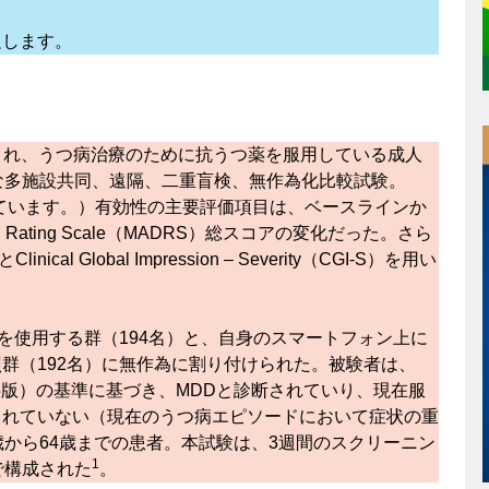
促します。
断され、うつ病治療のために抗うつ薬を服用している成人
な多施設共同、遠隔、二重盲検、無作為化比較試験。
ています。）有効性の主要評価項目は、ベースラインか
sion Rating Scale（MADRS）総スコアの変化だった。さら
とClinical Global Impression – Severity（CGI-S）を用い
を使用する群（194名）と、自身のスマートフォン上に
群（192名）に無作為に割り付けられた。被験者は、
第5版）の基準に基づき、MDDと診断されていり、現在服
られていない（現在のうつ病エピソードにおいて症状の重
歳から64歳までの患者。本試験は、3週間のスクリーニン
1
で構成された
。