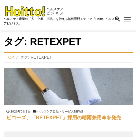
Me
ヘルスケア産業の「人・企業・挑戦」を伝える無料専門メディア「Hoitto! ヘルスケ
アビジネス」
タグ:
RETEXPET
TOP
タグ:
RETEXPET
2026年5月1日
ヘルスケア製品・サービスNEWS
ビコーズ、「RETEXPET」採用の晴雨兼用傘を発売