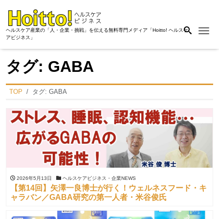
Me
ヘルスケア産業の「人・企業・挑戦」を伝える無料専門メディア「Hoitto! ヘルスケ
アビジネス」
タグ:
GABA
TOP
タグ:
GABA
2026年5月13日
ヘルスケアビジネス・企業NEWS
【第14回】矢澤一良博士が行く！ウェルネスフード・キ
ャラバン／GABA研究の第一人者・米谷俊氏