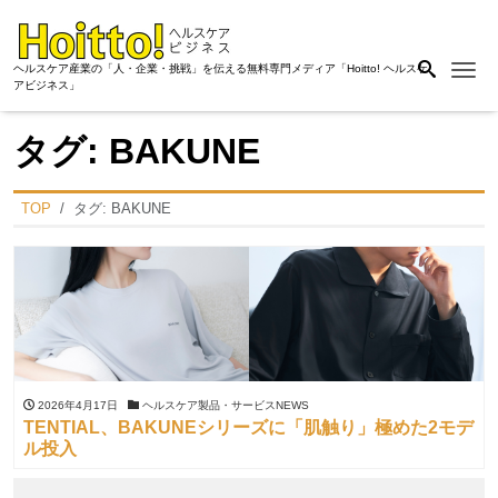
Me
ヘルスケア産業の「人・企業・挑戦」を伝える無料専門メディア「Hoitto! ヘルスケ
アビジネス」
タグ:
BAKUNE
TOP
タグ:
BAKUNE
2026年4月17日
ヘルスケア製品・サービスNEWS
TENTIAL、BAKUNEシリーズに「肌触り」極めた2モデ
ル投入