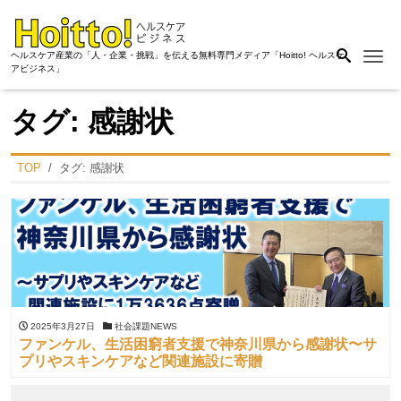
Me
ヘルスケア産業の「人・企業・挑戦」を伝える無料専門メディア「Hoitto! ヘルスケ
アビジネス」
タグ:
感謝状
TOP
タグ:
感謝状
2025年3月27日
社会課題NEWS
ファンケル、生活困窮者支援で神奈川県から感謝状〜サ
プリやスキンケアなど関連施設に寄贈