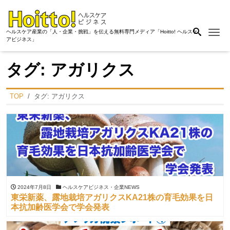
Me
ヘルスケア産業の「人・企業・挑戦」を伝える無料専門メディア「Hoitto! ヘルスケ
アビジネス」
タグ:
アガリクス
TOP
タグ:
アガリクス
2024年7月8日
ヘルスケアビジネス・企業NEWS
東栄新薬、露地栽培アガリクスKA21株の育毛効果を日
本抗加齢医学会で学会発表