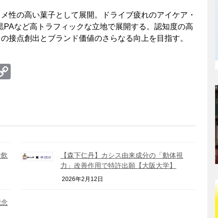
タメ性の高い菓子として展開。ドライブ疲れのアイケア・
黒PAなど高トラフィックな立地で展開する。認知度の高
との接点創出とブランド価値のさらなる向上を目指す。
te
erest
umblr
Copy
Link
酸飲
【森下仁丹】カシス由来成分の「動体視
力」改善作用で特許出願【大阪大学】
2026年2月12日
記念