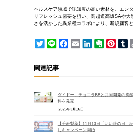
ヘルスケア領域で認知度の高い素材を、エン
リフレッシュ需要を狙い、関越道高坂SAや大
さを活かした異業種コラボにより、新規顧客
Twitter
Line
Facebook
Email
LinkedIn
Everno
Pint
T
関連記事
ダイドー、チョコラBBと共同開発の炭
料を発売
2026年3月16日
【千寿製薬】11月13日「いい眼の日」
しキャンペーン開始