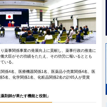
り薬事関係事業の発展向上に貢献し、薬事行政の推進に
労働大臣がその功績をたたえ、その功労に報いるととも
している。
関係4名、医療機器関係1名、医薬品小売業関係4名、医
5名、化学関係1名、化粧品関係2名の計65人が受賞
は薬剤師が果たす機能と役割」