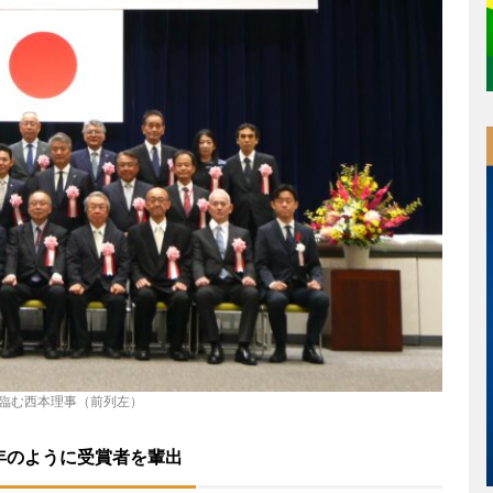
臨む西本理事（前列左）
毎年のように受賞者を輩出