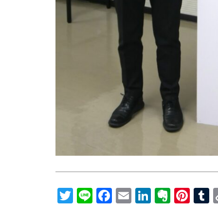
Twitter
Line
Facebook
Email
LinkedIn
Everno
Pint
T