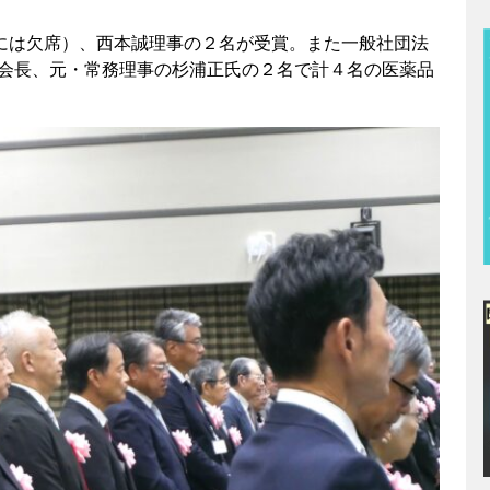
には欠席）、西本誠理事の２名が受賞。また一般社団法
副会長、元・常務理事の杉浦正氏の２名で計４名の医薬品