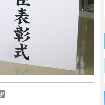
te
erest
umblr
Copy
Link