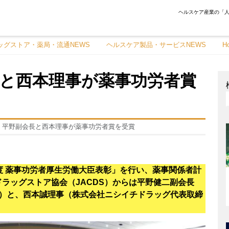
ヘルスケア産業の「人
ッグストア・薬局・流通NEWS
ヘルスケア製品・サービスNEWS
H
長と西本理事が薬事功労者賞
S】平野副会長と西本理事が薬事功労者賞を受賞
S
年度 薬事功労者厚生労働大臣表彰」を行い、薬事関係者計
ドラッグストア協会（JACDS）からは平野健二副会長
EO）と、西本誠理事（株式会社ニシイチドラッグ代表取締