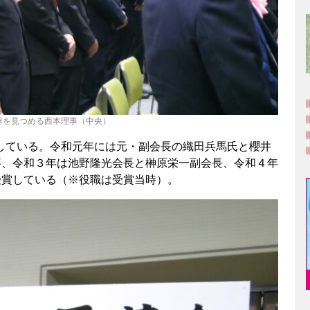
辞を見つめる西本理事（中央）
している。令和元年には元・副会長の織田兵馬氏と櫻井
事、令和３年は池野隆光会長と榊原栄一副会長、令和４年
受賞している（※役職は受賞当時）。