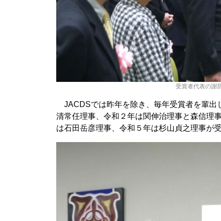
受賞者代表の謝
JACDSでは昨年を除き、毎年受賞者を輩出
清常任理事、令和２年は関伸治理事と森信理
は石田岳彦理事、令和５年は杉山貞之理事が