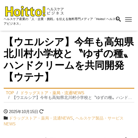
Me
ヘルスケア産業の「人・企業・挑戦」を伝える無料専門メディア「Hoitto! ヘルスケ
アビジネス」
【ウエルシア】今年も高知県
北川村小学校と〝ゆずの種〟
ハンドクリームを共同開発
【ウテナ】
TOP
ドラッグストア・薬局・流通NEWS
【ウエルシア】今年も高知県北川村小学校と〝ゆずの種〟ハンドクリームを共同開発【ウテナ】
2025年10月15日
ドラッグストア・薬局・流通NEWS
,
ヘルスケア製品・サービス
NEWS