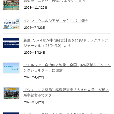
高知発「ユトワ」PRにウエルシア賛同
2023年11月22日
イオン・ウエルシアが「からサポ」開始
2026年7月23日
新生ツルハHDが中期経営計画を発表/ドラッグストア
ジャーナル（’26/04/10）より
2026年4月24日
ウエルシア、自治体と連携し全国1,026店舗を「クーリ
ングシェルター」に開放
2026年4月22日
【ウエルシア薬局】移動販売車「うえたん号」が栃木
県宇都宮市でスタート
2026年1月23日