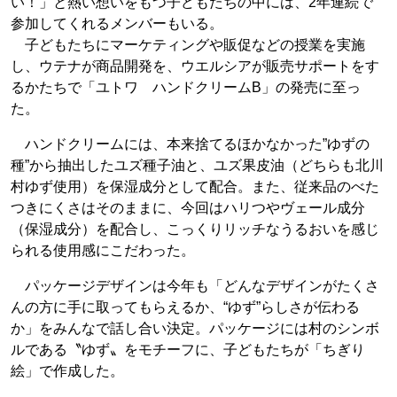
い！」と熱い想いをもつ子どもたちの中には、2年連続で
参加してくれるメンバーもいる。
子どもたちにマーケティングや販促などの授業を実施
し、ウテナが商品開発を、ウエルシアが販売サポートをす
るかたちで「ユトワ ハンドクリームB」の発売に至っ
た。
ハンドクリームには、本来捨てるほかなかった”ゆずの
種”から抽出したユズ種子油と、ユズ果皮油（どちらも北川
村ゆず使用）を保湿成分として配合。また、従来品のべた
つきにくさはそのままに、今回はハリつやヴェール成分
（保湿成分）を配合し、こっくりリッチなうるおいを感じ
られる使用感にこだわった。
パッケージデザインは今年も「どんなデザインがたくさ
んの方に手に取ってもらえるか、“ゆず”らしさが伝わる
か」をみんなで話し合い決定。パッケージには村のシンボ
ルである〝ゆず〟をモチーフに、子どもたちが「ちぎり
絵」で作成した。