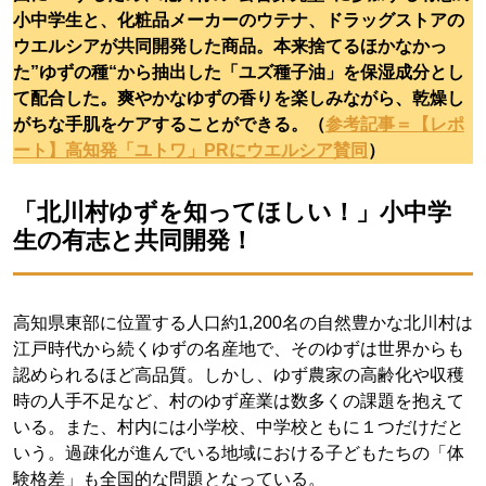
小中学生と、化粧品メーカーのウテナ、ドラッグストアの
ウエルシアが共同開発した商品。本来捨てるほかなかっ
た”ゆずの種“から抽出した「ユズ種子油」を保湿成分とし
て配合した。爽やかなゆずの香りを楽しみながら、乾燥し
がちな手肌をケアすることができる。（
参考記事＝【レポ
ート】高知発「ユトワ」PRにウエルシア賛同
）
「北川村ゆずを知ってほしい！」小中学
生の有志と共同開発！
高知県東部に位置する人口約1,200名の自然豊かな北川村は
江戸時代から続くゆずの名産地で、そのゆずは世界からも
認められるほど高品質。しかし、ゆず農家の高齢化や収穫
時の人手不足など、村のゆず産業は数多くの課題を抱えて
いる。また、村内には小学校、中学校ともに１つだけだと
いう。過疎化が進んでいる地域における子どもたちの「体
験格差」も全国的な問題となっている。