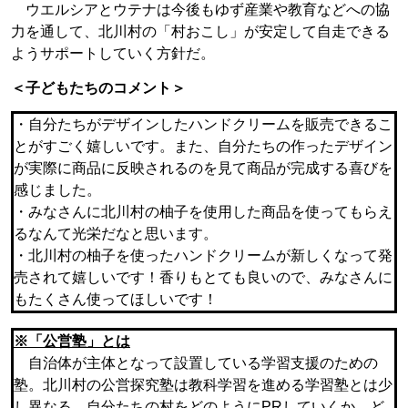
ウエルシアとウテナは今後もゆず産業や教育などへの協
力を通して、北川村の「村おこし」が安定して自走できる
ようサポートしていく方針だ。
＜子どもたちのコメント＞
・自分たちがデザインしたハンドクリームを販売できるこ
とがすごく嬉しいです。また、自分たちの作ったデザイン
が実際に商品に反映されるのを見て商品が完成する喜びを
感じました。
・みなさんに北川村の柚子を使用した商品を使ってもらえ
るなんて光栄だなと思います。
・北川村の柚子を使ったハンドクリームが新しくなって発
売されて嬉しいです！香りもとても良いので、みなさんに
もたくさん使ってほしいです！
※「公営塾」とは
自治体が主体となって設置している学習支援のための
塾。北川村の公営探究塾は教科学習を進める学習塾とは少
し異なる。自分たちの村をどのようにPRしていくか、ど